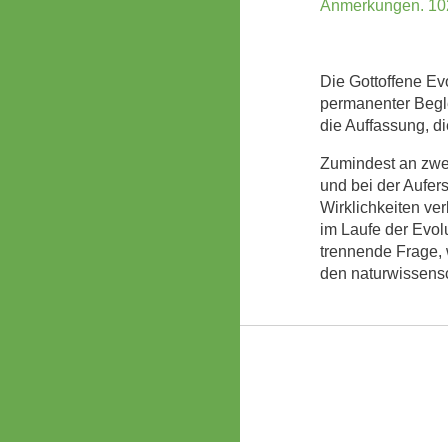
Anmerkungen. 10
Die Gottoffene Evo
permanenter Beglei
die Auffassung, d
Zumindest an zwei
und bei der Aufer
Wirklichkeiten v
im Laufe der Evol
trennende Frage, 
den naturwissensc