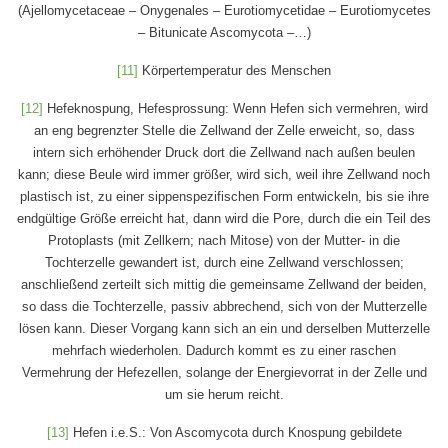
(Ajellomycetaceae – Onygenales – Eurotiomycetidae – Eurotiomycetes
– Bitunicate Ascomycota –…)
[11]
Körpertemperatur des Menschen
[12]
Hefeknospung, Hefesprossung: Wenn Hefen sich vermehren, wird
an eng begrenzter Stelle die Zellwand der Zelle erweicht, so, dass
intern sich erhöhender Druck dort die Zellwand nach außen beulen
kann; diese Beule wird immer größer, wird sich, weil ihre Zellwand noch
plastisch ist, zu einer sippenspezifischen Form entwickeln, bis sie ihre
endgültige Größe erreicht hat, dann wird die Pore, durch die ein Teil des
Protoplasts (mit Zellkern; nach Mitose) von der Mutter- in die
Tochterzelle gewandert ist, durch eine Zellwand verschlossen;
anschließend zerteilt sich mittig die gemeinsame Zellwand der beiden,
so dass die Tochterzelle, passiv abbrechend, sich von der Mutterzelle
lösen kann. Dieser Vorgang kann sich an ein und derselben Mutterzelle
mehrfach wiederholen. Dadurch kommt es zu einer raschen
Vermehrung der Hefezellen, solange der Energievorrat in der Zelle und
um sie herum reicht.
[13]
Hefen i.e.S.: Von Ascomycota durch Knospung gebildete