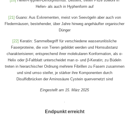
[20]
Hefen-Hyphen-Dimorphismus: Besteht, treten Pilze sowohl in
Hefen- als auch in Hyphenform auf
[21]
Guano: Aus Exkrementen, meist von Seevögeln aber auch von
Fledermäusen, bestehender, über Jahre hinweg angehäufter organischer
Dünger
[22]
Keratin: Sammelbegriff für verschiedene wasserunlösliche
Faserproteine, die von Tieren gebildet werden und Hornsubstanz
charakterisieren; entsprechend ihrer molekularen Konformation, als α-
Helix oder β-Faltblatt unterscheidet man α- und β-Keratin; zu Büdeln
treten in hierarchischer Ordnung mehrere Fibrillen zu Fasern zusammen
und sind umso steifer, je stärker ihre Komponenten durch
Disulfidbrücken der Aminosäure Cystein quervernetzt sind
Eingestellt am 15. März 2025
.
Endpunkt erreicht