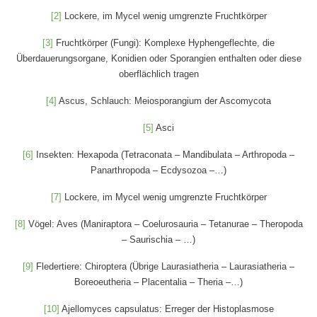
[2]
Lockere, im Mycel wenig umgrenzte Fruchtkörper
[3]
Fruchtkörper (Fungi): Komplexe Hyphengeflechte, die
Überdauerungsorgane, Konidien oder Sporangien enthalten oder diese
oberflächlich tragen
[4]
Ascus, Schlauch: Meiosporangium der Ascomycota
[5]
Asci
[6]
Insekten: Hexapoda (Tetraconata – Mandibulata – Arthropoda –
Panarthropoda – Ecdysozoa –…)
[7]
Lockere, im Mycel wenig umgrenzte Fruchtkörper
[8]
Vögel: Aves (Maniraptora – Coelurosauria – Tetanurae – Theropoda
– Saurischia – …)
[9]
Fledertiere: Chiroptera (Übrige Laurasiatheria – Laurasiatheria –
Boreoeutheria – Placentalia – Theria –…)
[10]
Ajellomyces capsulatus: Erreger der Histoplasmose