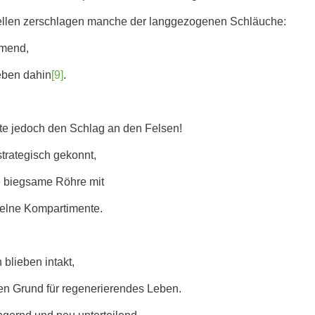
llen zerschlagen manche der langgezogenen Schläuche:
ömend,
eben dahin
[9]
.
te jedoch den Schlag an den Felsen!
trategisch gekonnt,
re biegsame Röhre mit
zelne Kompartimente.
blieben intakt,
en Grund für regenerierendes Leben.