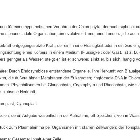
ng für einen hypothetischen Vorfahren der Chlorophyta, der noch siphonal or
ne siphonocladale Organisation; ein evolutiver Trend, eine Tendenz, die auch 
rkraft entgegengesetzte Kraft, der ein in eine Flüssigkeit oder in ein Gas ein
gsrichtung eines Körpers in einem Medium (Flüssigkeit oder Gas). Ist z. B.
s geringer als Wasser, steigt er, ist er schwerer, sinkt er, bis sich, hängig
märe: Durch Endosymbiose entstandene Organelle. Ihre Herkunft von Blaualg
akter, die äußere ähnelt Membranen der Eukaryoten; ringförmgie DNA in Chlorop
men. Phycobilisomen bei Glaucophyta, Cryptophyta und Rhodophyta, wie sie b
mbiotische Herkunft.
roplast, Cyanoplast
olen, deren Aufgabe wesentlich in der Aufnahme, oft Speichern, von in Wass
ück zum Plasmalemma bei Organismen mit starren Zellwänden; der Tonoplast
asma: Gesamter Inhalt einer Zelle