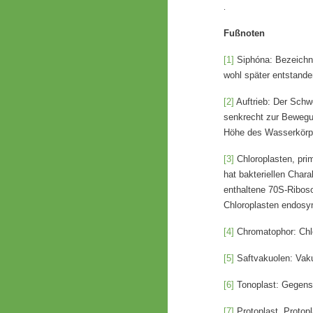
.
Fußnoten
[1]
Siphóna: Bezeichnu
wohl später entstande
[2]
Auftrieb: Der Schwe
senkrecht zur Bewegun
Höhe des Wasserkörper
[3]
Chloroplasten, pri
hat bakteriellen Char
enthaltene 70S-Riboso
Chloroplasten endosy
[4]
Chromatophor: Chlo
[5]
Saftvakuolen: Vaku
[6]
Tonoplast: Gegenst
[7]
Protoplast, Protopl