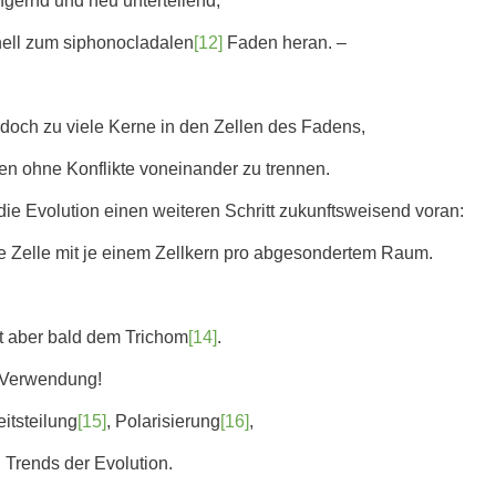
ngernd und neu unterteilend,
ell zum siphonocladalen
[12]
Faden heran. –
n doch zu viele Kerne in den Zellen des Fadens,
n ohne Konflikte voneinander zu trennen.
ie Evolution einen weiteren Schritt zukunftsweisend voran:
e Zelle mit je einem Zellkern pro abgesondertem Raum.
t aber bald dem Trichom
[14]
.
e Verwendung!
itsteilung
[15]
, Polarisierung
[16]
,
 Trends der Evolution.