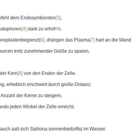
 Befehl dem Endosymbionten
[3]
,
matophoren
[4]
stark zu erhöh‘n.
tonoplastenbegrenzt
[6]
, drängen das Plasma
[7]
hart an die Wand
rcen trotz zunehmender Größe zu sparen.
 der Kern
[8]
von den Enden der Zelle.
ng, erheblich erschwert durch große Distanz,
 Anzahl der Kerne zu steigern,
o jeden Winkel der Zelle erreicht.
hlauch aalt sich Siphona sonnenbedürftig im Wasser.