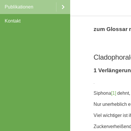
Publikationen
Kontakt
zum Glossar 
Cladophoral
1 Verlängeru
.
Siphona
[1]
dehnt, 
Nur unerheblich er
Viel wichtiger is
Zuckerverheißend