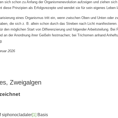
sen sich schon zu Anfang der Organismenevolution aufzeigen und ziehen sich 
diese Prinzipien als Erfolgsrezepte und wendet sie für sein eigenes Leben l
larisierung eines Organismus tritt ein, wenn zwischen Oben und Unten oder 
gaben, die sich z. B. allein schon durch das Streben nach Licht manifestieren
 den möglichen Start von Differenzierung und folgender Arbeitsteilung. Bei Fla
 an der Anordnung ihrer Geißeln festmachen; bei Trichomen anhand Anheftun
g.
bruar 2026
es, Zweigalgen
zeichnet
f siphonocladaler
[1]
Basis