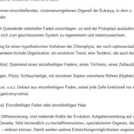
men einschließendes, cisternenumgebenes Organell der Eukarya, in dem u. a
det
h Querwände unterteilter Faden zerschlagen, so wird der Protoplast auslaufe
, sich zum geschlossenen System zu regenerieren und weiterzuwachsen.
g für einen hypothetischen Vorfahren der Chlorophyta, der noch siphonoclada
andene trichale Organisation; ein evolutiver Trend, eine Tendenz, die auch be
lze): Querwand eines einzellreihigen Fadens, eines Trichoms, eines Zellausl
gen, Pilze): Schlauchartige, mit einzelnen Septen versehene Röhren (Hyphen),
lze, u.a.): Gebaut aus einzellreihigem Faden, wobei jede Zelle funktionell nur 
garicomycotina)
: Einzellreihiger Faden oder einzellreihiges Haar
 Differenzierung: sind treibende Kräfte der Evolution. Aufgabenverteilung auf 
webe, führt letztendlich zu hochdifferenzierten, spezialisierten Organen, die 
 – widmen können. Damit werden weitere Entwicklungsmöglichkeiten angestoße