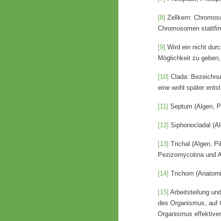
[8]
Zellkern: Chromoso
Chromosomen stattfin
[9]
Wird ein nicht durc
Möglichkeit zu geben
[10]
Clada: Bezeichnun
eine wohl später entst
[11]
Septum (Algen, Pi
[12]
Siphonocladal (Al
[13]
Trichal (Algen, Pi
Pezizomycotina und A
[14]
Trichom (Anatomie)
[15]
Arbeitsteilung und
des Organismus, auf Ge
Organismus effektiver