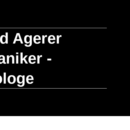
rd Agerer
niker -
ologe