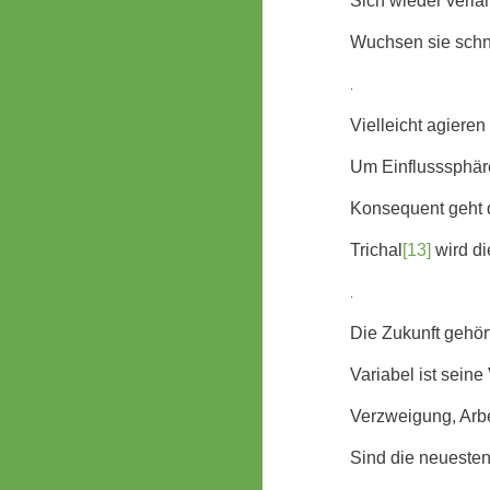
Sich wieder verlä
Wuchsen sie schn
.
Vielleicht agiere
Um Einflusssphäre
Konsequent geht d
Trichal
[13]
wird di
.
Die Zukunft gehör
Variabel ist sein
Verzweigung, Arbe
Sind die neuesten