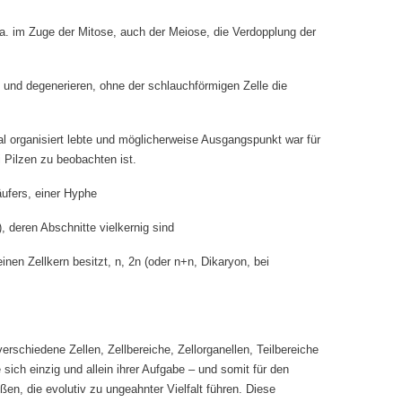
. im Zuge der Mitose, auch der Meiose, die Verdopplung der
n und degenerieren, ohne der schlauchförmigen Zelle die
l organisiert lebte und möglicherweise Ausgangspunkt war für
i Pilzen zu beobachten ist.
äufers, einer Hyphe
 deren Abschnitte vielkernig sind
einen Zellkern besitzt, n, 2n (oder n+n, Dikaryon, bei
verschiedene Zellen, Zellbereiche, Zellorganellen, Teilbereiche
sich einzig und allein ihrer Aufgabe – und somit für den
n, die evolutiv zu ungeahnter Vielfalt führen. Diese