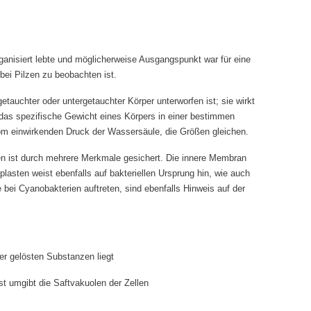
ganisiert lebte und möglicherweise Ausgangspunkt war für eine
bei Pilzen zu beobachten ist.
getauchter oder untergetauchter Körper unterworfen ist; sie wirkt
 das spezifische Gewicht eines Körpers in einer bestimmen
 vom einwirkenden Druck der Wassersäule, die Größen gleichen.
en ist durch mehrere Merkmale gesichert. Die innere Membran
lasten weist ebenfalls auf bakteriellen Ursprung hin, wie auch
ei Cyanobakterien auftreten, sind ebenfalls Hinweis auf der
er gelösten Substanzen liegt
 umgibt die Saftvakuolen der Zellen