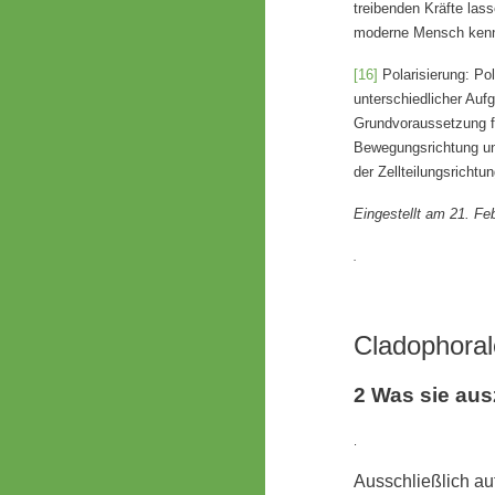
treibenden Kräfte las
moderne Mensch kennt 
[16]
Polarisierung: Po
unterschiedlicher Auf
Grundvoraussetzung für
Bewegungsrichtung und
der Zellteilungsrichtun
Eingestellt am 21. Fe
.
Cladophoral
2 Was sie aus
.
Ausschließlich au