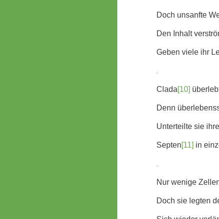
Doch unsanfte We
Den Inhalt verstr
Geben viele ihr L
.
Clada
[10]
überleb
Denn überlebenss
Unterteilte sie ih
Septen
[11]
in ein
.
Nur wenige Zellen 
Doch sie legten d