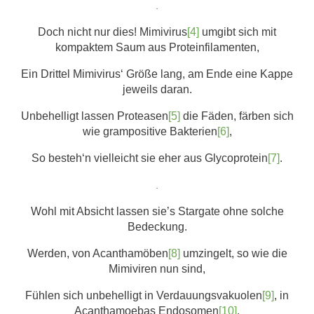
.
Doch nicht nur dies! Mimivirus
[4]
umgibt sich mit
kompaktem Saum aus Proteinfilamenten,
Ein Drittel Mimivirus‘ Größe lang, am Ende eine Kappe
jeweils daran.
Unbehelligt lassen Proteasen
[5]
die Fäden, färben sich
wie grampositive Bakterien
[6]
,
So besteh‘n vielleicht sie eher aus Glycoprotein
[7]
.
.
Wohl mit Absicht lassen sie’s Stargate ohne solche
Bedeckung.
Werden, von Acanthamöben
[8]
umzingelt, so wie die
Mimiviren nun sind,
Fühlen sich unbehelligt in Verdauungsvakuolen
[9]
, in
Acanthamoebas Endosomen
[10]
.