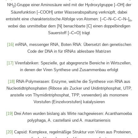
NH
]-Gruppe einer Aminosäure wird mit der Hydroxylgruppe [–OH] der
2
Säurefunktion [–COOH] unter Wasserabspaltung verknüpft, dabei
entsteht eine charakteristische Abfolge von Atomen: [–C–N–C–C–N–]
,
n
wobei das unmittelbar dem [N] benachbarte [C] einen doppelbindigen
Sauerstoff [–C=O] trägt
[16]
mRNA, messenger RNA, Boten RNA: Übersetzt den genetischen
Code der DNA in für tRNAs ablesbare Matrizen
[17]
Virenfabriken: Spezielle, gut abgegrenzte Bereiche in Wirtszellen,
in denen der Viren Synthese und Zusammenbau erfolgt
[18]
RNA-Polymerasen: Enzyme, welche die Synthese von RNA aus
Nucleotidtriphosphaten (Ribose als Zucker und Uridintriphosphat, UTP,
anstelle von Thymidintriphosphat, TPP, verwenden) als monomere
Vorstufen (Einzelvorstufen) katalysieren
[19]
Drei Arten wurden bislang als Wirte nachgewiesen: Acanthamoeba
polyphaga, A. castellanii und A. mauritaniensis
[20]
Capsid: Komplexe, regelmäßige Struktur von Viren aus Proteinen,