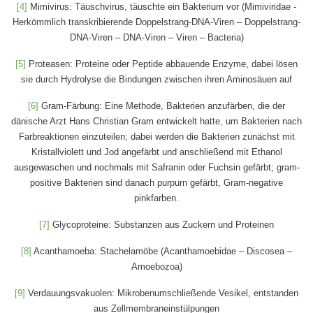
[4]
Mimivirus: Täuschvirus, täuschte ein Bakterium vor (Mimiviridae -
Herkömmlich transkribierende Doppelstrang-DNA-Viren – Doppelstrang-
DNA-Viren – DNA-Viren – Viren – Bacteria)
[5]
Proteasen: Proteine oder Peptide abbauende Enzyme, dabei lösen
sie durch Hydrolyse die Bindungen zwischen ihren Aminosäuen auf
[6]
Gram-Färbung: Eine Methode, Bakterien anzufärben, die der
dänische Arzt Hans Christian Gram entwickelt hatte, um Bakterien nach
Farbreaktionen einzuteilen; dabei werden die Bakterien zunächst mit
Kristallviolett und Jod angefärbt und anschließend mit Ethanol
ausgewaschen und nochmals mit Safranin oder Fuchsin gefärbt; gram-
positive Bakterien sind danach purpurn gefärbt, Gram-negative
pinkfarben.
[7]
Glycoproteine: Substanzen aus Zuckern und Proteinen
[8]
Acanthamoeba: Stachelamöbe (Acanthamoebidae – Discosea –
Amoebozoa)
[9]
Verdauungsvakuolen: Mikrobenumschließende Vesikel, entstanden
aus Zellmembraneinstülpungen