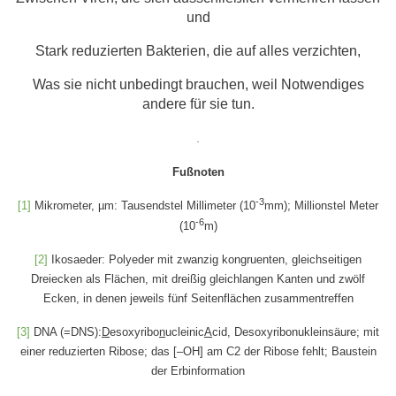
und
Stark reduzierten Bakterien, die auf alles verzichten,
Was sie nicht unbedingt brauchen, weil Notwendiges
andere für sie tun.
.
Fußnoten
-3
[1]
Mikrometer, µm: Tausendstel Millimeter (10
mm); Millionstel Meter
-6
(10
m)
[2]
Ikosaeder: Polyeder mit zwanzig kongruenten, gleichseitigen
Dreiecken als Flächen, mit dreißig gleichlangen Kanten und zwölf
Ecken, in denen jeweils fünf Seitenflächen zusammentreffen
[3]
DNA (=DNS):
D
esoxyribo
n
ucleinic
A
cid, Desoxyribonukleinsäure; mit
einer reduzierten Ribose; das [–OH] am C2 der Ribose fehlt; Baustein
der Erbinformation