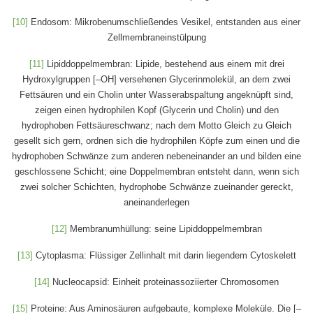
[10]
Endosom: Mikrobenumschließendes Vesikel, entstanden aus einer
Zellmembraneinstülpung
[11]
Lipiddoppelmembran: Lipide, bestehend aus einem mit drei
Hydroxylgruppen [–OH] versehenen Glycerinmolekül, an dem zwei
Fettsäuren und ein Cholin unter Wasserabspaltung angeknüpft sind,
zeigen einen hydrophilen Kopf (Glycerin und Cholin) und den
hydrophoben Fettsäureschwanz; nach dem Motto Gleich zu Gleich
gesellt sich gern, ordnen sich die hydrophilen Köpfe zum einen und die
hydrophoben Schwänze zum anderen nebeneinander an und bilden eine
geschlossene Schicht; eine Doppelmembran entsteht dann, wenn sich
zwei solcher Schichten, hydrophobe Schwänze zueinander gereckt,
aneinanderlegen
[12]
Membranumhüllung: seine Lipiddoppelmembran
[13]
Cytoplasma: Flüssiger Zellinhalt mit darin liegendem Cytoskelett
[14]
Nucleocapsid: Einheit proteinassoziierter Chromosomen
[15]
Proteine: Aus Aminosäuren aufgebaute, komplexe Moleküle. Die [–