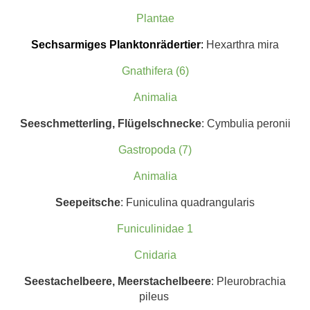
Plantae
S
echsarmiges Planktonrädertier
:
Hexarthra mira
Gnathifera (6)
Animalia
Seeschmetterling, Flügelschnecke
: Cymbulia peronii
Gastropoda (7)
Animalia
Seepeitsche
: Funiculina quadrangularis
Funiculinidae 1
Cnidaria
Seestachelbeere, Meerstachelbeere
: Pleurobrachia
pileus