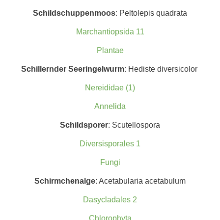
Schildschuppenmoos
: Peltolepis quadrata
Marchantiopsida 11
Plantae
Schillernder Seeringelwurm
: Hediste diversicolor
Nereididae (1)
Annelida
Schildspor
er
: Scutellospora
Diversisporales 1
Fungi
Schirmchenalge
: Acetabularia acetabulum
Dasycladales 2
Chlorophyta