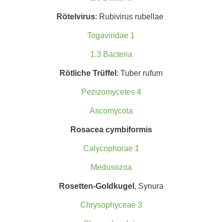
Rötelvirus
: Rubivirus rubellae
Togaviridae 1
1.3 Bacteria
Rötliche T
rüffel
: Tuber rufum
Pezizomycetes 4
Ascomycota
Rosacea cymbiformis
Calycophorae 1
Medusozoa
Rosetten-Goldkugel
, Synura
Chrysophyceae 3