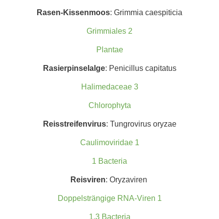
Rasen-Kissenmoos
: Grimmia caespiticia
Grimmiales 2
Plantae
Rasierpinselalge
: Penicillus capitatus
Halimedaceae 3
Chlorophyta
Reisstreifenvirus
: Tungrovirus oryzae
Caulimoviridae 1
1 Bacteria
Reisviren
: Oryzaviren
Doppelsträngige RNA-Viren 1
1.3 Bacteria