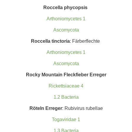
Roccella p
hycopsis
Arthoniomycetes 1
Ascomycota
Roccella t
inctoria
: Färberflechte
Arthoniomycetes 1
Ascomycota
Rocky Mountain Fleckfieber Erreger
Rickettsiaceae 4
1.2 Bacteria
Röteln Erreger
: Rubivirus rubellae
Togaviridae 1
1.3 Bacteria