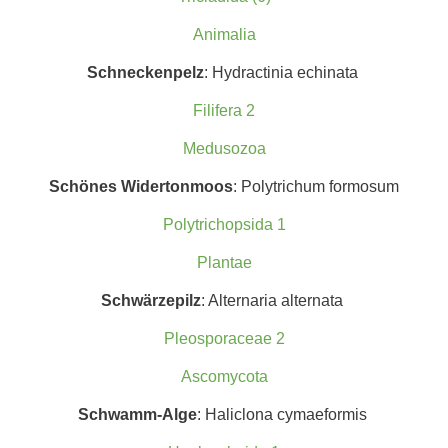
Animalia
Schneckenpelz
: Hydractinia echinata
Filifera 2
Medusozoa
Schönes Widertonmoos
: Polytrichum formosum
Polytrichopsida 1
Plantae
Schwärzep
ilz
: Alternaria alternata
Pleosporaceae 2
Ascomycota
Schwamm-Alge
: Haliclona cymaeformis