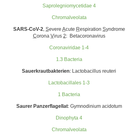
Saprolegniomycetidae 4
Chromalveolata
SARS-CoV-2
,
S
evere
A
cute
R
espiration
S
yndrome
C
orona
V
irus
2
: Betacoronavirus
Coronaviridae 1-4
1.3 Bacteria
Sauerkrautbakterien
: Lactobacillus reuteri
Lactobacillales 1-3
1 Bacteria
Saurer Panzerflagellat
: Gymnodinium acidotum
Dinophyta 4
Chromalveolata