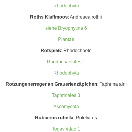
Rhodophyta
Roths Klaffmoos
: Andreaea rothii
siehe Bryophytina 6
Plantae
Rotspieß
: Rhodochaete
Rhodochaetales 1
Rhodophyta
Rotzunge
nerreger an Grauerlenzäpfchen
: Taphrina alni
Taphrinales 3
Ascomycota
Rubivirus rubella
: Rötelvirus
Togaviridae 1