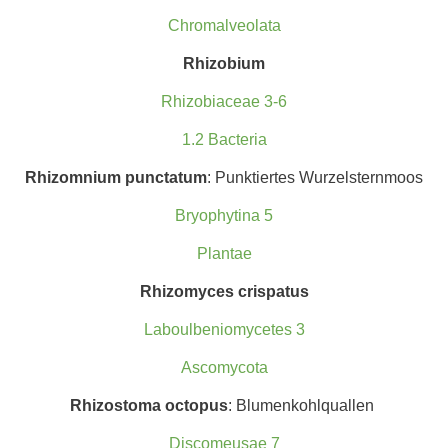
Chromalveolata
Rhizobium
Rhizobiaceae 3-6
1.2 Bacteria
Rhizomnium punctatum
: Punktiertes Wurzelsternmoos
Bryophytina 5
Plantae
Rhizomyc
es crispatus
Laboulbeniomycetes 3
Ascomycota
Rhizostoma octopus
: Blumenkohlquallen
Discomeusae 7