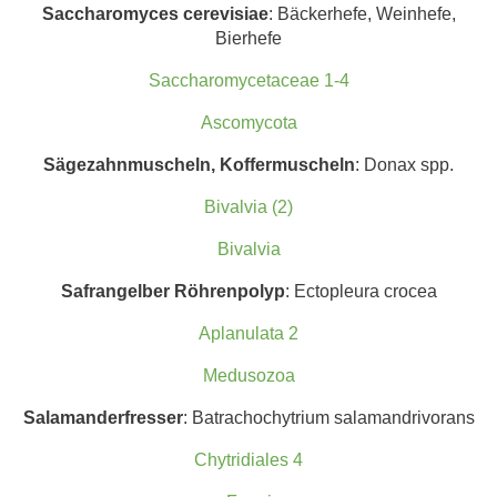
Saccharomy
ces cerevisiae
: Bäckerhefe, Weinhefe,
Bierhefe
Saccharomycetaceae 1-4
Ascomycota
Sägezahnmuscheln, Koffermuscheln
: Donax spp.
Bivalvia (2)
Bivalvia
Safrangelber Röhrenpolyp
: Ectopleura crocea
Aplanulata 2
Medusozoa
Salamanderfresser
: Batrachochytrium salamandrivorans
Chytridiales 4