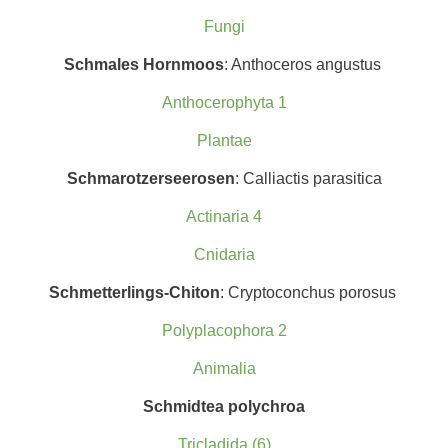
Fungi
Schmales Hornmoos
: Anthoceros angustus
Anthocerophyta 1
Plantae
Schmarotzerseerosen
: Calliactis parasitica
Actinaria 4
Cnidaria
Schmetterlings-Chiton
: Cryptoconchus porosus
Polyplacophora 2
Animalia
Schmidtea polychroa
Tricladida (6)