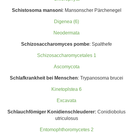
Schistosoma mansoni
: Mansonscher Pärchenegel
Digenea (6)
Neodermata
Schizosaccharomy
ces pombe
: Spalthefe
Schizosaccharomycetales 1
Ascomycota
Schlafkrankheit bei Menschen
: Trypanosoma brucei
Kinetoplstea 6
Excavata
Schlauchföm
iger Konidienschleuderer:
Conidiobolus
utriculosus
Entomophthoromycetes 2