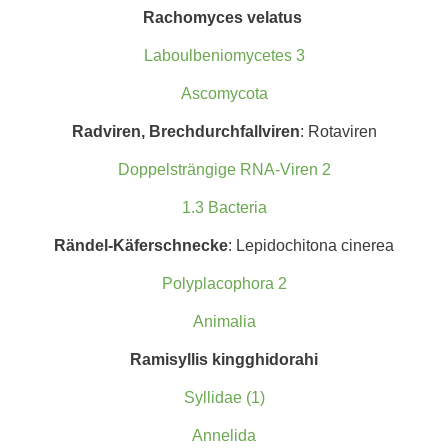
Racho
myces velatus
Laboulbeniomycetes 3
Ascomycota
Radviren, Brechdurchfallviren
: Rotaviren
Doppelsträngige RNA-Viren 2
1.3 Bacteria
Rändel-Käferschnecke
: Lepidochitona cinerea
Polyplacophora 2
Animalia
Ramisyllis kingghidorahi
Syllidae (1)
Annelida