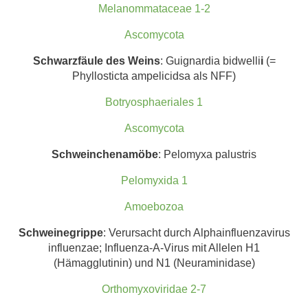
Melanommataceae 1-2
Ascomycota
Schwarzfäul
e des Weins
: Guignardia bidwelli
i
(=
Phyllosticta ampelicidsa als NFF)
Botryosphaeriales 1
Ascomycota
Schweinchenamöbe
: Pelomyxa palustris
Pelomyxida 1
Amoebozoa
Schweinegrippe
: Verursacht durch Alphainfluenzavirus
influenzae; Influenza-A-Virus mit Allelen H1
(Hämagglutinin) und N1 (Neuraminidase)
Orthomyxoviridae 2-7