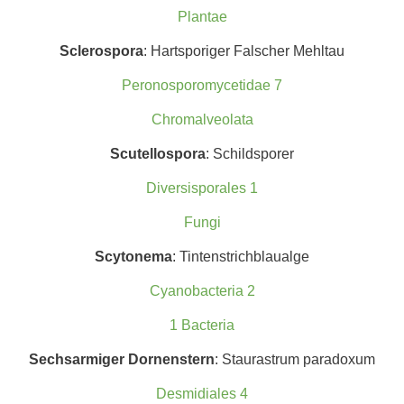
Plantae
Sclerospora
: Hartsporiger Falscher Mehltau
Peronosporomycetidae 7
Chromalveolata
Scutellospo
ra
: Schildsporer
Diversisporales 1
Fungi
Scytonema
: Tintenstrichblaualge
Cyanobacteria 2
1 Bacteria
Sechsarmiger Dornenstern
: Staurastrum paradoxum
Desmidiales 4