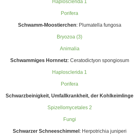
Haplosclerida 1
Porifera
Schwamm-Moostierchen
: Plumatella fungosa
Bryozoa (3)
Animalia
Schwammiges Hornnetz
: Ceratodictyon spongiosum
Haplosclerida 1
Porifera
Schwarzbeinigkeit, Umfallkrankheit, der Kohlkeimlinge
Spizellomycetales 2
Fungi
Schwarz
er Schneeschimmel
: Herpotrichia juniperi