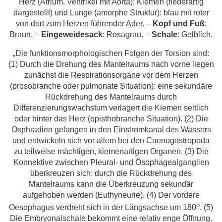
Herz (Atrium, Ventrikel mit Aorta); Kiemen (fiederartig
dargestellt) und Lunge (amorphe Struktur): blau mit roter
von dort zum Herzen führender Ader. –
Kopf und Fuß
:
Braun. –
Eingeweidesack
: Rosagrau. –
Schale
: Gelblich.
„Die funktionsmorphologischen Folgen der Torsion sind:
(1) Durch die Drehung des Mantelraums nach vorne liegen
zunächst die Respirationsorgane vor dem Herzen
(prosobranche oder pulmonate Situation): eine sekundäre
Rückdrehung des Mantelraums durch
Differenzierungswachstum verlagert die Kiemen seitlich
oder hinter das Herz (opisthobranche Situation). (2) Die
Osphradien gelangen in den Einstromkanal des Wassers
und entwickeln sich vor allem bei den Caenogastropoda
zu teilweise mächtigen, kiemenartigen Organen. (3) Die
Konnektive zwischen Pleural- und Ösophagealganglien
überkreuzen sich; durch die Rückdrehung des
Mantelraums kann die Überkreuzung sekundär
aufgehoben werden (Euthyneurie). (4) Der vordere
o
Oesophagus verdreht sich in der Längsachse um 180
. (5)
Die Embryonalschale bekommt eine relativ enge Öffnung.