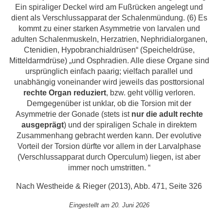
Ein spiraliger Deckel wird am Fußrücken angelegt und
dient als Verschlussapparat der Schalenmündung. (6) Es
kommt zu einer starken Asymmetrie von larvalen und
adulten Schalenmuskeln, Herzatrien, Nephridialorganen,
Ctenidien, Hypobranchialdrüsen“ (Speicheldrüse,
Mitteldarmdrüse) „und Osphradien. Alle diese Organe sind
ursprünglich einfach paarig; vielfach parallel und
unabhängig voneinander wird jeweils das posttorsional
rechte Organ reduziert
, bzw. geht völlig verloren.
Demgegenüber ist unklar, ob die Torsion mit der
Asymmetrie der Gonade (stets ist
nur die adult rechte
ausgeprägt
) und der spiraligen Schale in direktem
Zusammenhang gebracht werden kann. Der evolutive
Vorteil der Torsion dürfte vor allem in der Larvalphase
(Verschlussapparat durch Operculum) liegen, ist aber
immer noch umstritten. “
Nach Westheide & Rieger (2013), Abb. 471, Seite 326
Eingestellt am 20. Juni 2026