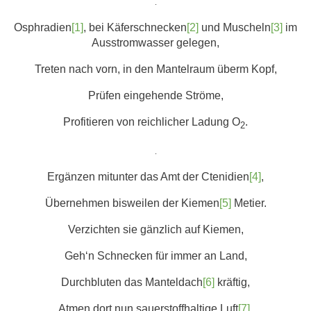
.
Osphradien
[1]
, bei Käferschnecken
[2]
und Muscheln
[3]
im
Ausstromwasser gelegen,
Treten nach vorn, in den Mantelraum überm Kopf,
Prüfen eingehende Ströme,
Profitieren von reichlicher Ladung O
.
2
.
Ergänzen mitunter das Amt der Ctenidien
[4]
,
Übernehmen bisweilen der Kiemen
[5]
Metier.
Verzichten sie gänzlich auf Kiemen,
Geh‘n Schnecken für immer an Land,
Durchbluten das Manteldach
[6]
kräftig,
Atmen dort nun sauerstoffhaltige Luft
[7]
.