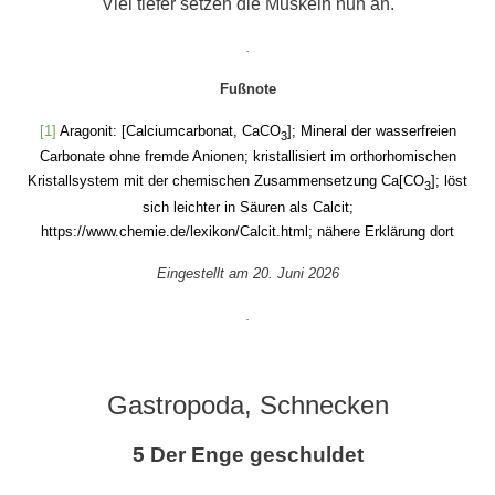
Viel tiefer setzen die Muskeln nun an.
.
Fußnote
[1]
Aragonit: [Calciumcarbonat, CaCO
]; Mineral der wasserfreien
3
Carbonate ohne fremde Anionen; kristallisiert im orthorhomischen
Kristallsystem mit der chemischen Zusammensetzung Ca[CO
]; löst
3
sich leichter in Säuren als Calcit;
https://www.chemie.de/lexikon/Calcit.html
; nähere Erklärung dort
Eingestellt am 20. Juni 2026
.
Gastropoda, Schnecken
5 Der Enge geschuldet