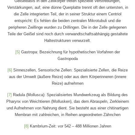
Geißelbasis in den Zellkörper treten spezielle Verstrebungen,
Verstärkungen, auf; eine dünne Querplatte trennt oft den untersten, in
die Zelle integrierten Teil, der in seiner Struktur einem Centriol
entspricht: Es fehlen die beiden zentralen Mikrotubuli und die
peripheren Zwillinge wurden zu Drillingen. Die in der Zelle gelegenen
Teile der Geißel sind noch durch verwandtschaftsabhängig gestaltete
Haltestrukturen verwurzelt.
[5]
Gastropa: Bezeichnung für hypothetischen Vorfahren der
Gastropoda
[6]
Sinneszellen, Sensorische Zellen: Spezialisierte Zellen, die Reize
aus der Umwelt (äußere Reize) oder aus dem Körperinneren (innere
Reize) aufnehmen
[7]
Radula (Mollusca): Spezialisiertes Mundwerkzeug als Bildung des
Pharynx von Weichtieren (Mollusken), das dem Abraspeln, Zerkleinern
und Aufnehmen von Nahrung dient. Sie besteht aus einer chitinartigen
Membran mit zahlreichen, in Reihen angeordneten Zähnchen
[8]
Kambrium-Zeit: vor 542 – 488 Millionen Jahren