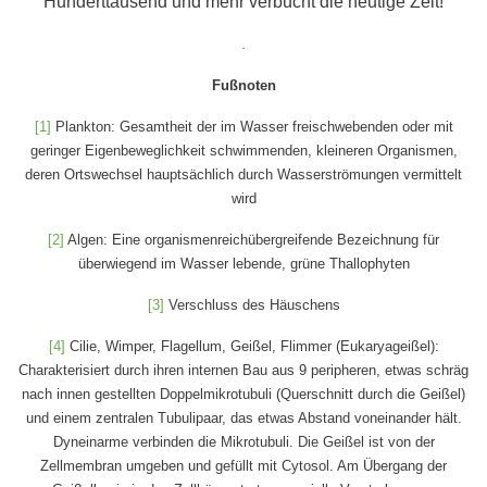
Hunderttausend und mehr verbucht die heutige Zeit!
.
Fußnoten
[1]
Plankton: Gesamtheit der im Wasser freischwebenden oder mit
geringer Eigenbeweglichkeit schwimmenden, kleineren Organismen,
deren Ortswechsel hauptsächlich durch Wasserströmungen vermittelt
wird
[2]
Algen: Eine organismenreichübergreifende Bezeichnung für
überwiegend im Wasser lebende, grüne Thallophyten
[3]
Verschluss des Häuschens
[4]
Cilie, Wimper, Flagellum, Geißel, Flimmer (Eukaryageißel):
Charakterisiert durch ihren internen Bau aus 9 peripheren, etwas schräg
nach innen gestellten Doppelmikrotubuli (Querschnitt durch die Geißel)
und einem zentralen Tubulipaar, das etwas Abstand voneinander hält.
Dyneinarme verbinden die Mikrotubuli. Die Geißel ist von der
Zellmembran umgeben und gefüllt mit Cytosol. Am Übergang der