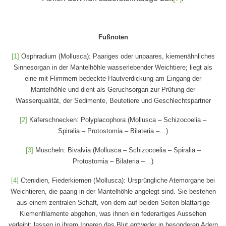
.
Fußnoten
[1]
Osphradium (Mollusca): Paariges oder unpaares, kiemenähnliches
Sinnesorgan in der Mantelhöhle wasserlebender Weichtiere; liegt als
eine mit Flimmern bedeckte Hautverdickung am Eingang der
Mantelhöhle und dient als Geruchsorgan zur Prüfung der
Wasserqualität, der Sedimente, Beutetiere und Geschlechtspartner
[2]
Käferschnecken: Polyplacophora (Mollusca – Schizocoelia –
Spiralia – Protostomia – Bilateria –…)
[3]
Muscheln: Bivalvia (Mollusca – Schizocoelia – Spiralia –
Protostomia – Bilateria –…)
[4]
Ctenidien, Fiederkiemen (Mollusca): Ursprüngliche Atemorgane bei
Weichtieren, die paarig in der Mantelhöhle angelegt sind. Sie bestehen
aus einem zentralen Schaft, von dem auf beiden Seiten blattartige
Kiemenfilamente abgehen, was ihnen ein federartiges Aussehen
verleiht; lassen in ihrem Inneren das Blut entweder in besonderen Adern