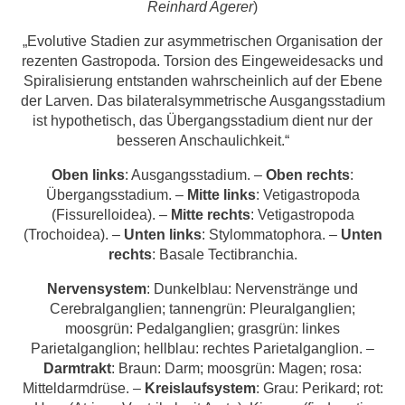
Reinhard Agerer
)
„Evolutive Stadien zur asymmetrischen Organisation der
rezenten Gastropoda. Torsion des Eingeweidesacks und
Spiralisierung entstanden wahrscheinlich auf der Ebene
der Larven. Das bilateralsymmetrische Ausgangsstadium
ist hypothetisch, das Übergangsstadium dient nur der
besseren Anschaulichkeit.“
Oben links
: Ausgangsstadium. –
Oben rechts
:
Übergangsstadium. –
Mitte links
: Vetigastropoda
(Fissurelloidea). –
Mitte rechts
: Vetigastropoda
(Trochoidea). –
Unten links
: Stylommatophora. –
Unten
rechts
: Basale Tectibranchia.
Nervensystem
: Dunkelblau: Nervenstränge und
Cerebralganglien; tannengrün: Pleuralganglien;
moosgrün: Pedalganglien; grasgrün: linkes
Parietalganglion; hellblau: rechtes Parietalganglion. –
Darmtrakt
: Braun: Darm; moosgrün: Magen; rosa:
Mitteldarmdrüse. –
Kreislaufsystem
: Grau: Perikard; rot: