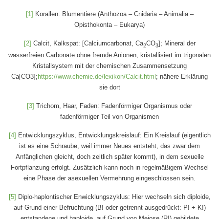
[1]
Korallen: Blumentiere (Anthozoa – Cnidaria – Animalia –
Opisthokonta – Eukarya)
[2]
Calcit, Kalkspat: [Calciumcarbonat, Ca
CO
]; Mineral der
2
3
wasserfreien Carbonate ohne fremde Anionen, kristallisiert im trigonalen
Kristallsystem mit der chemischen Zusammensetzung
Ca[CO3];
https://www.chemie.de/lexikon/Calcit.html
; nähere Erklärung
sie dort
[3]
Trichom, Haar, Faden: Fadenförmiger Organismus oder
fadenförmiger Teil von Organismen
[4]
Entwicklungszyklus, Entwicklungskreislauf: Ein Kreislauf (eigentlich
ist es eine Schraube, weil immer Neues entsteht, das zwar dem
Anfänglichen gleicht, doch zeitlich später kommt), in dem sexuelle
Fortpflanzung erfolgt. Zusätzlich kann noch in regelmäßigem Wechsel
eine Phase der asexuellen Vermehrung eingeschlossen sein.
[5]
Diplo-haplontischer Enwicklungszyklus: Hier wechseln sich diploide,
auf Grund einer Befruchtung (B! oder getrennt ausgedrückt: P! + K!)
entstandene und haploide, auf Grund von Meiose (R!) gebildete