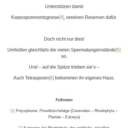
Unterstützen damit
Karposporenontognese
[4]
, vereinen Reserven dafür.
.
Doch nicht nur dies!
Umhüllen gleichfalls die vielen Spermatangienstände
[5]
so.
Und – auf die Spitze trieben sie‘s –
Auch Tetrasporen
[6]
bekommen ihr eigenes Haus.
.
Fußnoten
[1]
Polysiphonia: Pinselbüschelalge (Ceramiales – Rhodophyta –
Plantae – Eukarya)
[2]
Karpogon: bei Rhodophyta; das weibliche, einzellige