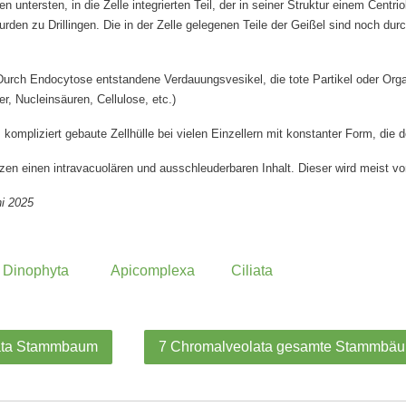
en untersten, in die Zelle integrierten Teil, der in seiner Struktur einem Centri
urden zu Drillingen. Die in der Zelle gelegenen Teile der Geißel sind noch du
urch Endocytose entstandene Verdauungsvesikel, die tote Partikel oder Orga
er, Nucleinsäuren, Cellulose, etc.)
, kompliziert gebaute Zellhülle bei vielen Einzellern mit konstanter Form, die d
en einen intravacuolären und ausschleuderbaren Inhalt. Dieser wird meist vo
ni 2025
Dinophyta
Apicomplexa
Ciliata
ata Stammbaum
7 Chromalveolata gesamte Stammbä