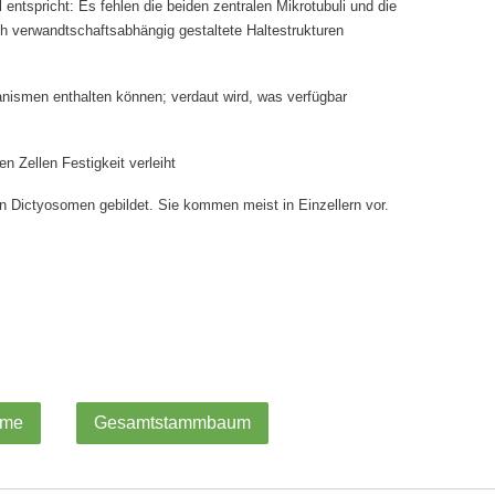
ol entspricht: Es fehlen die beiden zentralen Mikrotubuli und die
rch verwandtschaftsabhängig gestaltete Haltestrukturen
nismen enthalten können; verdaut wird, was verfügbar
en Zellen Festigkeit verleiht
n Dictyosomen gebildet. Sie kommen meist in Einzellern vor.
ume
Gesamtstammbaum