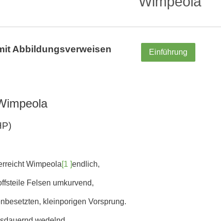
Wimpeola
mit Abbildungsverweisen
Einführung
Wimpeola
HP)
 erreicht Wimpeola
[1 ]
endlich,
offsteile Felsen umkurvend,
enbesetzten, kleinporigen Vorsprung.
sdauernd wedelnd,