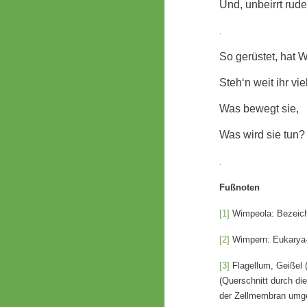
Und, unbeirrt rude
.
So gerüstet, hat 
Steh‘n weit ihr vi
Was bewegt sie,
Was wird sie tun?
.
Fußnoten
[1]
Wimpeola: Bezeichn
[2]
Wimpern: Eukarya-F
[3]
Flagellum, Geißel (
(Querschnitt durch di
der Zellmembran umgeb