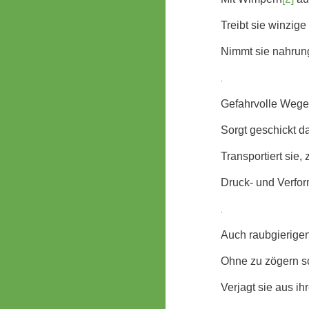
Treibt sie winzig
Nimmt sie nahrun
.
Gefahrvolle Wege 
Sorgt geschickt da
Transportiert sie,
Druck- und Verfor
.
Auch raubgierige
Ohne zu zögern s
Verjagt sie aus i