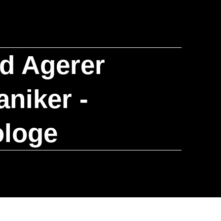
rd Agerer
niker -
ologe