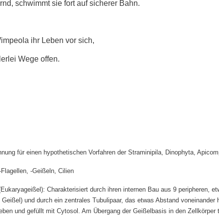
rnd, schwimmt sie fort auf sicherer Bahn.
Wimpeola ihr Leben vor sich,
elerlei Wege offen.
ung für einen hypothetischen Vorfahren der Straminipila, Dinophyta, Apicomp
lagellen, -Geißeln, Cilien
Eukaryageißel): Charakterisiert durch ihren internen Bau aus 9 peripheren, e
e Geißel) und durch ein zentrales Tubulipaar, das etwas Abstand voneinander h
en und gefüllt mit Cytosol. Am Übergang der Geißelbasis in den Zellkörper t