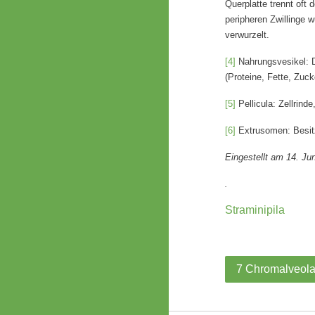
Querplatte trennt oft d
peripheren Zwillinge w
verwurzelt.
[4]
Nahrungsvesikel: D
(Proteine, Fette, Zuck
[5]
Pellicula: Zellrinde
[6]
Extrusomen: Besitz
Eingestellt am 14. Ju
.
Straminipila
7 Chromalveol