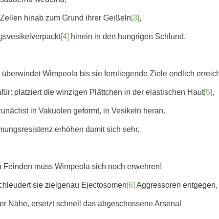
e Zellen hinab zum Grund ihrer Geißeln
[3]
,
gsvesikelverpackt
[4]
hinein in den hungrigen Schlund.
überwindet Wimpeola bis sie fernliegende Ziele endlich erreich
für: platziert die winzigen Plättchen in der elastischen Haut
[5]
,
 zunächst in Vakuolen geformt, in Vesikeln heran.
mungsresistenz erhöhen damit sich sehr.
n Feinden muss Wimpeola sich noch erwehren!
chleudert sie zielgenau Ejectosomen
[6]
Aggressoren entgegen,
hrer Nähe, ersetzt schnell das abgeschossene Arsenal