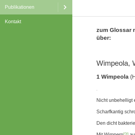
Publikationen
Kontakt
zum Glossar 
über:
Wimpeola, 
1 Wimpeola
(
.
Nicht unbehelligt
Scharfkantig schr
Den dicht bakteri
Mit Wimpern
[2]
au