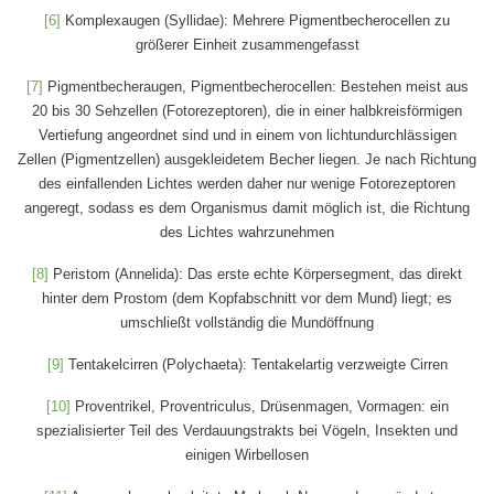
[6]
Komplexaugen (Syllidae): Mehrere Pigmentbecherocellen zu
größerer Einheit zusammengefasst
[7]
Pigmentbecheraugen, Pigmentbecherocellen: Bestehen meist aus
20 bis 30 Sehzellen (Fotorezeptoren), die in einer halbkreisförmigen
Vertiefung angeordnet sind und in einem von lichtundurchlässigen
Zellen (Pigmentzellen) ausgekleidetem Becher liegen. Je nach Richtung
des einfallenden Lichtes werden daher nur wenige Fotorezeptoren
angeregt, sodass es dem Organismus damit möglich ist, die Richtung
des Lichtes wahrzunehmen
[8]
Peristom (Annelida): Das erste echte Körpersegment, das direkt
hinter dem Prostom (dem Kopfabschnitt vor dem Mund) liegt; es
umschließt vollständig die Mundöffnung
[9]
Tentakelcirren (Polychaeta): Tentakelartig verzweigte Cirren
[10]
Proventrikel, Proventriculus, Drüsenmagen, Vormagen: ein
spezialisierter Teil des Verdauungstrakts bei Vögeln, Insekten und
einigen Wirbellosen