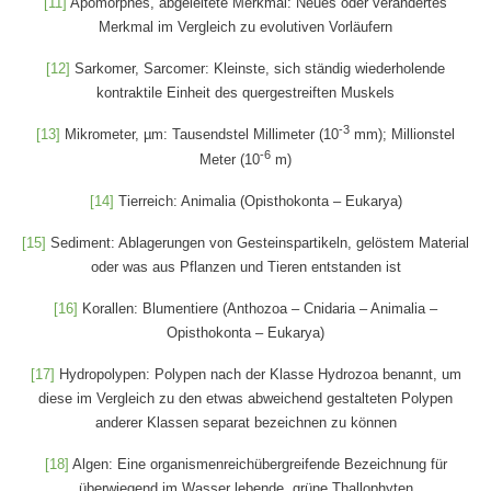
[11]
Apomorphes, abgeleitete Merkmal: Neues oder verändertes
Merkmal im Vergleich zu evolutiven Vorläufern
[12]
Sarkomer, Sarcomer: Kleinste, sich ständig wiederholende
kontraktile Einheit des quergestreiften Muskels
-3
[13]
Mikrometer, µm: Tausendstel Millimeter (10
mm); Millionstel
-6
Meter (10
m)
[14]
Tierreich: Animalia (Opisthokonta – Eukarya)
[15]
Sediment: Ablagerungen von Gesteinspartikeln, gelöstem Material
oder was aus Pflanzen und Tieren entstanden ist
[16]
Korallen: Blumentiere (Anthozoa – Cnidaria – Animalia –
Opisthokonta – Eukarya)
[17]
Hydropolypen: Polypen nach der Klasse Hydrozoa benannt, um
diese im Vergleich zu den etwas abweichend gestalteten Polypen
anderer Klassen separat bezeichnen zu können
[18]
Algen: Eine organismenreichübergreifende Bezeichnung für
überwiegend im Wasser lebende, grüne Thallophyten