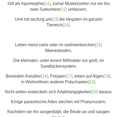
Gilt als Apomorphie
[11]
, zumal Muskelzellen nur ein bis
zwei Sarkomere
[12]
umfassen,
Und mit sechzig µm
[13]
die längsten im ganzen
Tierreich
[14]
.
.
Leben meist nahe oder im sedimentreichen
[15]
Meeresboden,
Die kleinsten, unter einem Millimeter nur groß, im
Sandlückensystem.
Besiedeln Korallen
[16]
, Polypen
[17]
, leben auf Algen
[18]
,
in Wohnröhren anderer Polychaeten
[19]
.
Nicht selten entwickeln sich Artabhängigkeiten
[20]
daraus.
Einige parasitische Arten stechen mit Pharynxzahn,
Nachdem sie ihn ausgestülpt, die Beute an und saugen