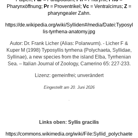
Pharynxöffnung;
Pr
= Proventrikel;
Vc
= Ventralcirrus;
Z
=
pharyngealer Zahn.
https://de.wikipedia.org/wiki/Sylliden#/media/Datei:Typosyl
lis-tyrrhena-anatomy.jpg
Autor: Dr. Frank Licher (Alias: Polarwurm). - Licher F &
Kuper M (1998) Typosyllis tyrrhena (Polychaeta, Syllidae,
Syllinae), a new species from the island Elba, Tyrrhenian
Sea. – Italian Journal of Zoology, Camerino 65: 227-233.
Lizenz: gemeinfrei; unverändert
Eingestellt am 20. Juni 2026
.
Links oben: Syllis gracilis
https://commons.wikimedia.org/wiki/File:Syllid_polychaete