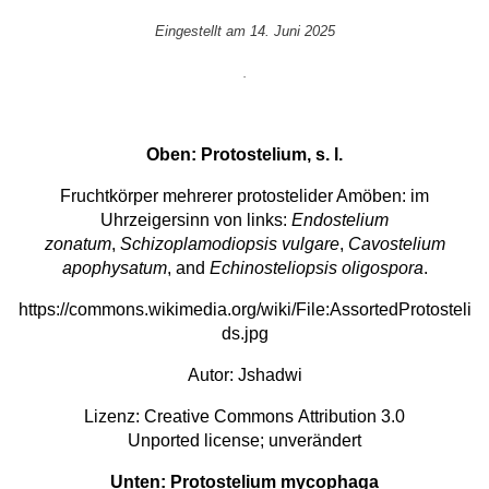
Eingestellt am 14. Juni 2025
.
Oben: Protostelium, s. l.
Fruchtkörper mehrerer protostelider Amöben: im
Uhrzeigersinn von links:
Endostelium
zonatum
,
Schizoplamodiopsis vulgare
,
Cavostelium
apophysatum
, and
Echinosteliopsis oligospora
.
https://commons.wikimedia.org/wiki/File:AssortedProtosteli
ds.jpg
Autor:
Jshadwi
Lizenz:
Creative Commons
Attribution 3.0
Unported
license; unverändert
Unten: Protostelium mycophaga