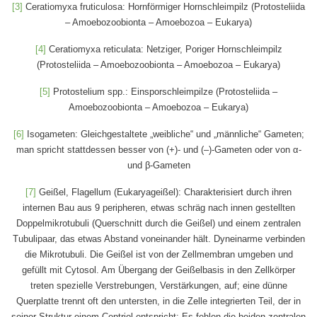
[3]
Ceratiomyxa fruticulosa: Hornförmiger Hornschleimpilz (Protosteliida
– Amoebozoobionta – Amoebozoa – Eukarya)
[4]
Ceratiomyxa reticulata: Netziger, Poriger Hornschleimpilz
(Protosteliida – Amoebozoobionta – Amoebozoa – Eukarya)
[5]
Protostelium spp.: Einsporschleimpilze (Protosteliida –
Amoebozoobionta – Amoebozoa – Eukarya)
[6]
Isogameten: Gleichgestaltete „weibliche“ und „männliche“ Gameten;
man spricht stattdessen besser von (+)- und (–)-Gameten oder von α-
und β-Gameten
[7]
Geißel, Flagellum (Eukaryageißel): Charakterisiert durch ihren
internen Bau aus 9 peripheren, etwas schräg nach innen gestellten
Doppelmikrotubuli (Querschnitt durch die Geißel) und einem zentralen
Tubulipaar, das etwas Abstand voneinander hält. Dyneinarme verbinden
die Mikrotubuli. Die Geißel ist von der Zellmembran umgeben und
gefüllt mit Cytosol. Am Übergang der Geißelbasis in den Zellkörper
treten spezielle Verstrebungen, Verstärkungen, auf; eine dünne
Querplatte trennt oft den untersten, in die Zelle integrierten Teil, der in
seiner Struktur einem Centriol entspricht: Es fehlen die beiden zentralen