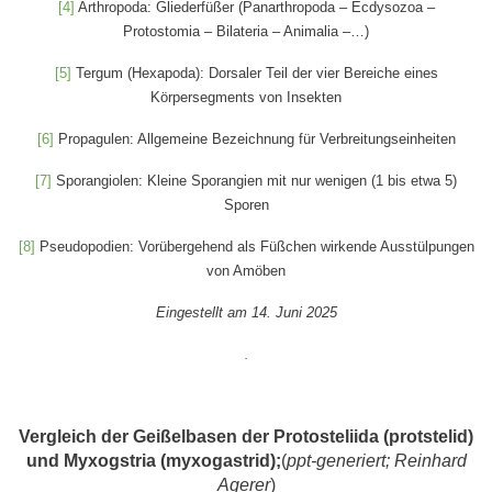
[4]
Arthropoda: Gliederfüßer (Panarthropoda – Ecdysozoa –
Protostomia – Bilateria – Animalia –…)
[5]
Tergum (Hexapoda): Dorsaler Teil der vier Bereiche eines
Körpersegments von Insekten
[6]
Propagulen: Allgemeine Bezeichnung für Verbreitungseinheiten
[7]
Sporangiolen: Kleine Sporangien mit nur wenigen (1 bis etwa 5)
Sporen
[8]
Pseudopodien: Vorübergehend als Füßchen wirkende Ausstülpungen
von Amöben
Eingestellt am 14. Juni 2025
.
Vergleich der Geißelbasen der Protosteliida (protstelid)
und Myxogstria (myxogastrid);
(
ppt-generiert; Reinhard
Agerer
)