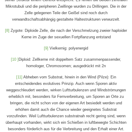
Mikrotubuli und die peripheren Zwillinge wurden zu Drillingen. Die in der
Zelle gelegenen Teile der Geißel sind noch durch
verwandtschaftsabhängig gestaltete Haltestrukturen verwurzelt.
[8]
Zygote: Diploide Zelle, die nach der Verschmelzung zweier haploider
Kerne im Zuge der sexuellen Fortpflanzung entstand
[9]
Vielkernig: polyenergid
[10 ]
Diploid: Zellkerne mit doppeltem Satz zusammenpassender,
homologer, Chromosomen; ausgedrückt mit 2n
[11]
Abheben vom Substrat, hinein in den Wind (Pilze): Ein
entscheidendes evolutives Prinzip. Auch wenn Sporen aktiv
weggeschleudert werden, wirken Luftturbulenzen und Windströmungen
erheblich mit, besonders für Fernverbreitung, um Sporen an Orte zu
bringen, die nicht schon von der eigenen Art besiedelt werden und
erhöhen damit auch die Chance wieder geeignetes Substrat
vorzufinden. Weil Luftturbulenzen substratnah recht gering sind, wenn
überhaupt vorhanden, wirkt sich ein Schießen in luftbewegte Schichten
besonders förderlich aus für die Verbreitung und den Erhalt einer Art.