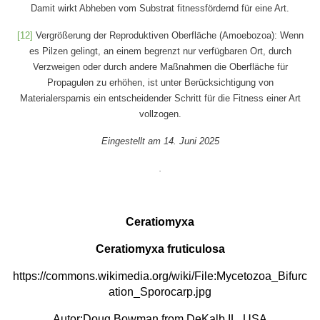
Damit wirkt Abheben vom Substrat fitnessfördernd für eine Art.
[12]
Vergrößerung der Reproduktiven Oberfläche (Amoebozoa): Wenn
es Pilzen gelingt, an einem begrenzt nur verfügbaren Ort, durch
Verzweigen oder durch andere Maßnahmen die Oberfläche für
Propagulen zu erhöhen, ist unter Berücksichtigung von
Materialersparnis ein entscheidender Schritt für die Fitness einer Art
vollzogen.
Eingestellt am 14. Juni 2025
.
Ceratiomyxa
Ceratiomyxa fruticulosa
https://commons.wikimedia.org/wiki/File:Mycetozoa_Bifurc
ation_Sporocarp.jpg
Autor:
Doug Bowman
from DeKalb IL, USA