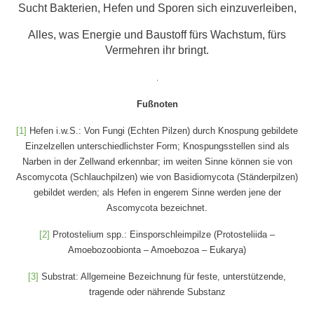
Sucht Bakterien, Hefen und Sporen sich einzuverleiben,
Alles, was Energie und Baustoff fürs Wachstum, fürs
Vermehren ihr bringt.
.
Fußnoten
[1]
Hefen i.w.S.: Von Fungi (Echten Pilzen) durch Knospung gebildete
Einzelzellen unterschiedlichster Form; Knospungsstellen sind als
Narben in der Zellwand erkennbar; im weiten Sinne können sie von
Ascomycota (Schlauchpilzen) wie von Basidiomycota (Ständerpilzen)
gebildet werden; als Hefen in engerem Sinne werden jene der
Ascomycota bezeichnet.
[2]
Protostelium spp.: Einsporschleimpilze (Protosteliida –
Amoebozoobionta – Amoebozoa – Eukarya)
[3]
Substrat: Allgemeine Bezeichnung für feste, unterstützende,
tragende oder nährende Substanz