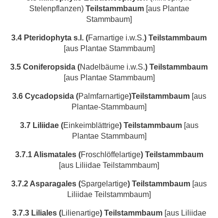
Stelenpflanzen)
Teilstammbaum
[aus Plantae
Stammbaum]
3.4 Pteridophyta s.l.
(
Farnartige i.w.S.
)
Teilstammbaum
[aus Plantae Stammbaum]
3.5 Coniferopsida (
Nadelbäume i.w.S.
) Teilstammbaum
[aus Plantae Stammbaum]
3.6 Cycadopsida (
Palmfarnartige
)Teilstammbaum
[aus
Plantae-Stammbaum]
3.7 Liliidae
(
Einkeimblättrige
)
Teilstammbaum
[aus
Plantae Stammbaum]
3.7.1 Alismatales (
Froschlöffelartige
)
Teilstammbaum
[aus Liliidae Teilstammbaum]
3.7.2 Asparagales
(
Spargelartige
)
Teilstammbaum
[aus
Liliidae Teilstammbaum]
3.7.3 Liliales
(
Lilienartige
)
Teilstammbaum
[aus Liliidae