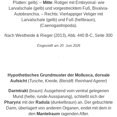
Platten: gelb). –
Mitte
: Rotiger mit Embryonal- wie
Larvalschale (gelb) und vorgestrecktem Fuß, Bivalvia-
Autobranchia. – Rechts: Vierlappiger Veliger mit
Larvalschale (gelb) und Fuß (hellbraun),
(Caenogastropoda).
Nach Westheide & Rieger (2013), Abb. 440 B-C, Seite 300
Eingestellt am 20. Juni 2026
.
Hypothetisches Grundmuster der Mollusca, dorsale
Aufsicht
(
Tusche, Kreide, Bleistift; Reinhard Agerer
)
Darmtrakt
(braun): Ausgehend vom ventral gelegenen
Mund (helle, runde Aussparung), schließt sich der
Pharynx
mit der
Radula
(dunkelbraun) an. Der gebuchtete
Darm, überlagert von anderen Organen, endet mit dem in
den
Mantelraum
ragenden After.