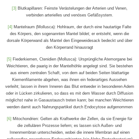
[3]
Blutkapillaren: Feinste Verästelungen der Arterien und Venen,
verbinden arterielles und venöses Gefäßsystem.
[4]
Mantelraum (Mollusca): Hohlraum, der durch eine hautartige Falte
des Körpers, den sogenannten Mantel bildet; er entsteht, wenn die
dorsale Körperwand als Mantel den Eingeweidesack bedeckt und über
den Körperrand hinausragt
[5]
Fiederkiemen, Ctenidien (Mollusca): Ursprüngliche Atemorgane bei
Weichtieren, die paarig in der Mantelhöhle angelegt sind. Sie bestehen
aus einem zentralen Schaft, von dem auf beiden Seiten blattartige
Kiemenfilamente abgehen, was ihnen ein federartiges Aussehen
verleiht; lassen in ihrem Inneren das Blut entweder in besonderen Adern
oder in Lücken zirkulieren, so dass es mit dem Wasser durch Diffusion
möglichst nahe in Gasaustausch treten kann; bei manchen Weichtieren
werden damit auch Nahrungspartikel durch Endocytose aufgenommen
[6]
Mitochondrien: Gelten als Kraftwerke der Zellen, da sie Energie für
die zellulären Prozesse liefern; es lassen sich Außen- und
Innenmembran unterscheiden, wobei die innere Membran auf einen