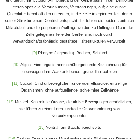
und gefüllt mit Cytosol. Am Übergang der Geißelbasis in den Zellkörper
treten spezielle Verstrebungen, Verstärkungen, auf; eine dünne
Querplatte trennt oft den untersten, in die Zelle integrierten Teil, der in
seiner Struktur einem Centriol entspricht: Es fehlen die beiden zentralen
Mikrotubuli und die peripheren Zwillinge wurden zu Drillingen. Die in der
Zelle gelegenen Teile der Geißel sind noch durch
verwandtschaftsabhängig gestaltete Haltestrukturen verwurzelt.
[9]
Pharynx (allgemein): Rachen, Schlund
[10]
Algen: Eine organismenreichübergreifende Bezeichnung für
überwiegend im Wasser lebende, grüne Thallophyten
[11]
Coccal: Sind unbewegliche, runde oder ellipsoide, einzellige
Organismen, ohne aufquellende, schleimige Zellwände
[12]
Muskel: Kontraktile Organe, die aktive Bewegungen ermöglichen;
sie führen zu einer Form- und/oder Ortsveränderung von
Körperkomponenten
[13]
Ventral: am Bauch, bauchseits