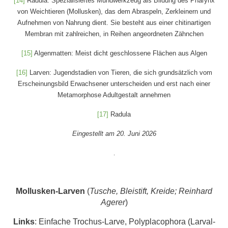
[14]
Radula: Spezialisiertes Mundwerkzeug als Bildung des Pharynx
von Weichtieren (Mollusken), das dem Abraspeln, Zerkleinern und
Aufnehmen von Nahrung dient. Sie besteht aus einer chitinartigen
Membran mit zahlreichen, in Reihen angeordneten Zähnchen
[15]
Algenmatten: Meist dicht geschlossene Flächen aus Algen
[16]
Larven: Jugendstadien von Tieren, die sich grundsätzlich vom
Erscheinungsbild Erwachsener unterscheiden und erst nach einer
Metamorphose Adultgestalt annehmen
[17]
Radula
Eingestellt am 20. Juni 2026
.
Mollusken-Larven
(
Tusche, Bleistift, Kreide; Reinhard
Agerer
)
Links
: Einfache Trochus-Larve, Polyplacophora (Larval-