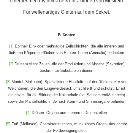
Übernehmen rhythmische Kontraktionen von Muskeln
Für wellenartiges Gleiten auf dem Sekret.
.
Fußnoten
[1]
Epithel: Ein- oder mehrlagige Zellschichten, die alle inneren und
äußeren Körperoberflächen von Echten Tieren (Animalia) bedecken
[2]
Drüsenzellen: Zellen, die der Produktion und Abgabe (Sekretion)
bestimmter Substanzen dienen
[3]
Mantel (Mollusca): Spezialisierte Hautfalte auf der Rückenseite von
Weichtieren, die den Eingeweidesack umschließt und schützt. Er ist
essenziell für die Bildung der Kalkschale (bei Schnecken/Muscheln)
sowie der Mantelhöhle, in der sich Atem- und Sinnesorgane befinden
[4]
Drüsen: Organe aus mehreren Drüsenzellen
[5]
Fuß (Mollusca): Charakteristisches, muskulöses Organ, das primär
der Fortbewegung dient