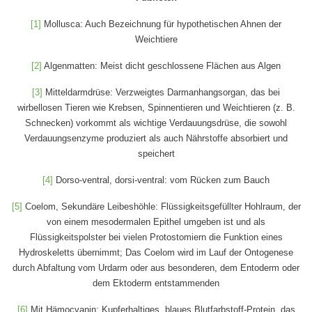
[1]
Mollusca: Auch Bezeichnung für hypothetischen Ahnen der
Weichtiere
[2]
Algenmatten: Meist dicht geschlossene Flächen aus Algen
[3]
Mitteldarmdrüse: Verzweigtes Darmanhangsorgan, das bei
wirbellosen Tieren wie Krebsen, Spinnentieren und Weichtieren (z. B.
Schnecken) vorkommt als wichtige Verdauungsdrüse, die sowohl
Verdauungsenzyme produziert als auch Nährstoffe absorbiert und
speichert
[4]
Dorso-ventral, dorsi-ventral: vom Rücken zum Bauch
[5]
Coelom, Sekundäre Leibeshöhle: Flüssigkeitsgefüllter Hohlraum, der
von einem mesodermalen Epithel umgeben ist und als
Flüssigkeitspolster bei vielen Protostomiern die Funktion eines
Hydroskeletts übernimmt; Das Coelom wird im Lauf der Ontogenese
durch Abfaltung vom Urdarm oder aus besonderen, dem Entoderm oder
dem Ektoderm entstammenden
[6]
Mit Hämocyanin: Kupferhaltiges, blaues Blutfarbstoff-Protein, das