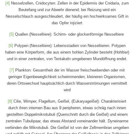
[4]
Nesselzellen, Cnidocyten: Zellen in der Epidermis der Cnidaria, zum
Beutefang und zur Abwehr dienend; bei Reizung wird ein
Nesselschlauch ausgeschleudert, der häufig ein hochwirksames Gift in
das Opfer injiziert
[5]
Quallen (Nesseltiere): Schirm- oder glockenförmige Nesseltiere
[6]
Polypen (Nesseltiere): Lebensstadien von Nesseltieren. Polypen
haben eine Körperform, die aus einem hohlen Zylinder besteht (Hohltier)
und in einer zentralen, von Tentakeln umgebenen Mundöffnung endet.
[7]
Plankton: Gesamtheit der im Wasser freischwebenden oder mit
geringer Eigenbeweglichkeit schwimmenden, kleineren Organismen,
deren Ortswechsel hauptsächlich durch Wasserströmungen vermittelt
wird
[8]
Cilie, Wimper, Flagellum, Geißel, (Eukaryageißel): Charakterisiert
durch ihren internen Bau aus 9 peripheren, etwas schräg nach innen
gestellten Doppelmikrotubuli (Querschnitt durch die Geißel) und einem
zentralen Tubulipaar, das etwas Abstand voneinander hält. Dyneinarme
verbinden die Mikrotubuli. Die Geißel ist von der Zellmembran umgeben