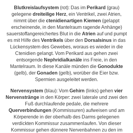
Blutkreislaufsystem
(rot): Das im
Perikard
(grau)
gelegene
dreiteilige Herz
, ein Ventrikel, zwei Atrien,
nimmt über die
ctenidienartigen Kiemen
(gelappt
erscheinende, in den Mantelraum ragende Anhänge)
sauerstoffangereichertes Blut in die
Atrien
auf und pumpt
es mit Hilfe des
Ventrikels
über den
Dorsalsinus
in das
Lückensystem des Gewebes, woraus es wieder in die
Ctenidien gelangt. Vom Perikard aus gehen zwei
entsorgende
Nephridialkanäle
ins Freie, in den
Mantelraum. In diese Kanäle münden die
Gonodukte
(gelb), der
Gonaden
(gelb), worüber die Eier bzw.
Spermien ausgeleitet werden.
Nervensystem
(blau): Vom
Gehirn
(links) gehen
vier
Nervenstränge
in den Körper: zwei laterale und zwei den
Fuß durchlaufende pedale, die mehrere
Querverbindungen
(Kommissuren) aufweisen und am
Körperende in der oberhalb des Darms gelegenen
verdickten Kommissur zusammenlaufen. Von dieser
Kommissur gehen dünnere Nervenbahnen zu den im