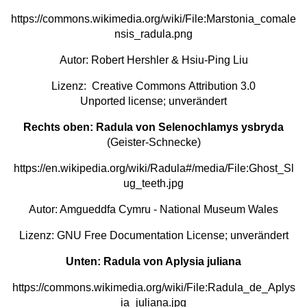
https://commons.wikimedia.org/wiki/File:Marstonia_comale
nsis_radula.png
Autor: Robert Hershler & Hsiu-Ping Liu
Lizenz:
Creative Commons
Attribution 3.0
Unported
license; unverändert
Rechts oben: Radula von Selenochlamys ysbryda
(Geister-Schnecke)
https://en.wikipedia.org/wiki/Radula#/media/File:Ghost_Sl
ug_teeth.jpg
Autor:
Amgueddfa Cymru - National Museum Wales
Lizenz:
GNU Free Documentation License
; unverändert
Unten: Radula von Aplysia juliana
https://commons.wikimedia.org/wiki/File:Radula_de_Aplys
ia_juliana.jpg