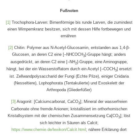
Fußnoten
[1]
Trochophora-Larven: Birnenförmige bis runde Larven, die zumindest
einen Wimpernkranz besitzen, sich mit dessen Hilfe fortbewegen und
ernähren
[2]
Chitin: Polymer aus N-Acetyl-Glucosamin, entstanden aus 1,4-β-
Glucosen, an deren C2 eine [–NHCOCH
]-Gruppe hängt; anders
3
ausgedrückt, an deren C2 eine [–NH
]-Gruppe, eine Aminogruppe,
2
hängt, bei der ein Wasserstoffatom durch ein Acetyl [–COCH
] ersetzt
3
ist. Zellwandpolysaccharid der Fungi (Echte Pilze), einiger Cnidaria
(Nesseltiere), Lophophorata (Tentakulierte) und Exoskelett der
Arthropoda (Gliederfüßer)
[3]
Aragonit: [Calciumcarbonat, CaCO
]; Mineral der wasserfreien
3
Carbonate ohne fremde Anionen; kristallisiert im orthorhomischen
Kristallsystem mit der chemischen Zusammensetzung Ca[CO
]; löst
3
sich leichter in Säuren als Calcit;
https://www.chemie.de/lexikon/Calcit.html
; nähere Erklärung dort