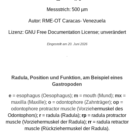
Messstrich: 500 µm
Autor: RME-OT Caracas- Venezuela
Lizenz:
GNU Free Documentation License
; unverändert
Eingestellt am 20. Juni 2026
.
Radula, Position und Funktion, am Beispiel eines
Gastropoden
e
= esophagus (Oesophagus);
m
= mouth (Mund);
mx
=
maxilla (Maxille);
o
= odontophore (Zahnträger);
op
=
odontophore protractor muscle (Vorzieh
ermuskel des
Odontophors);
r
= radula (Radula);
rp
= radula protractor
muscle (Vorziehermuskel der Radula);
rr
= radula retractor
muscle (Rückziehermuskel der Radula).