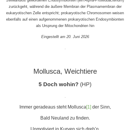
zellwandlos gewordenen Endosymbionten (ein Alpha-Proteobacterium)
zurückgeht, während die äußere Membran der Plasmamembran der
eukaryotischen Zelle entspricht; prokaryotische Chromosomen weisen
ebenfalls auf einen aufgenommenen prokaryotischen Endosymbionten
als Ursprung der Mitochondrien hin
Eingestellt am 20. Juni 2026
.
Mollusca, Weichtiere
5 Doch wohin?
(HP)
.
Immer geradeaus steht Mollusca
[1]
der Sinn,
Bald Neuland zu finden.
Unmotiviert in Kurven sich dreh’n,