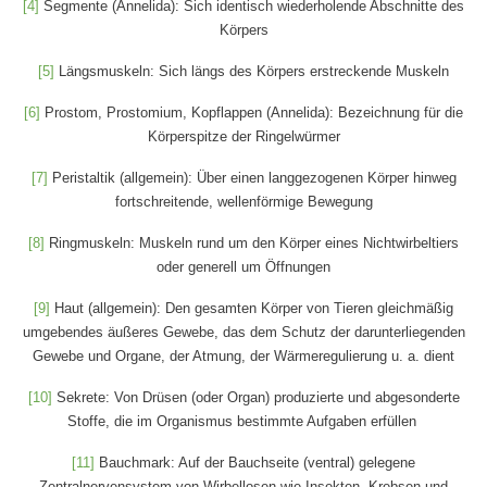
[4]
Segmente (Annelida): Sich identisch wiederholende Abschnitte des
Körpers
[5]
Längsmuskeln: Sich längs des Körpers erstreckende Muskeln
[6]
Prostom, Prostomium, Kopflappen (Annelida): Bezeichnung für die
Körperspitze der Ringelwürmer
[7]
Peristaltik (allgemein): Über einen langgezogenen Körper hinweg
fortschreitende, wellenförmige Bewegung
[8]
Ringmuskeln: Muskeln rund um den Körper eines Nichtwirbeltiers
oder generell um Öffnungen
[9]
Haut (allgemein): Den gesamten Körper von Tieren gleichmäßig
umgebendes äußeres Gewebe, das dem Schutz der darunterliegenden
Gewebe und Organe, der Atmung, der Wärmeregulierung u. a. dient
[10]
Sekrete: Von Drüsen (oder Organ) produzierte und abgesonderte
Stoffe, die im Organismus bestimmte Aufgaben erfüllen
[11]
Bauchmark: Auf der Bauchseite (ventral) gelegene
Zentralnervensystem von Wirbellosen wie Insekten, Krebsen und