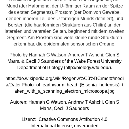
Mund (der Halbmond, der U-förmiger Raum an der Spitze
des ersten Segments), Prostom (der Dom von Gewebe,
der den inneren Teil des U-förmigen Munds definiert), und
Borsten (die haarförmigen Strukturen aus Chitin) an den
lateralen und ventralen Seiten, beginnend mit dem zweiten
Segment. Am Prostom sind viele kleine runde Strukturen
erkennbar, die epidermalen sensorischen Organe,
Photo by Hannah G Watson, Andrew T Ashchi, Gle
n S
Marrs, & Cecil J Saunders of the Wake Forest University
Department of Biology (
http://biology.wfu.edu/
).
https://de.wikipedia.org/wiki/Regenw%C3%BCrmer#/medi
a/Datei:Photo_of_earthworm_head_(Eisenia_hortensis)_t
aken_with_a_scanning_electron_microscope.jpg
Autoren:
Hannah G Watson, Andrew T Ashchi, Glen S
Marrs, Cecil J Saunders
Lizenz:
Creative Commons
Attribution 4.0
International
license; unverändert