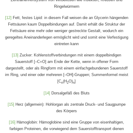
Ringelwürmern
[12]
Fett, festes Lipid: in diesem Fall weisen die an Glycerin hängenden
Fettsäuren kaum Doppelbindungen auf. Damit erhält die Struktur der
Fettsäure eine mehr oder weniger gestreckte Gestalt, wodurch ein
geregeltes Aneinanderlegen ermöglicht wird und somit eine Verfestigung
eintreten kann
[13]
Zucker: Kohlenstoffverbindungen mit einem doppelbindigen
Sauerstoff [–C=O] am Ende der Kette, wenn in offener Form
dargestellt, oder als Ringform mit einem einfachgebundenen Sauerstoff
im Ring, und einer oder mehreren [–OH]-Gruppen; Summenformel meist
[C
(H
O)
]
n
2
n
[14]
Dorsalgefäß des Bluts
[15]
Herz (allgemein): Hohlorgan als zentrale Druck- und Saugpumpe
des Körpers
[16]
Hämoglobin: Hämoglobine sind eine Gruppe von eisenhaltigen,
farbigen Proteinen, die vorwiegend dem Sauerstofftransport dienen