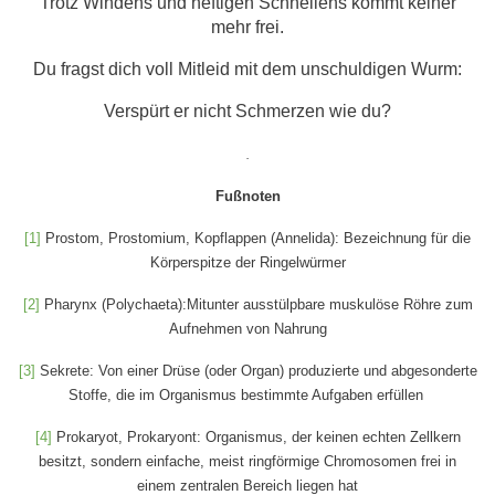
Trotz Windens und heftigen Schnellens kommt keiner
mehr frei.
Du fragst dich voll Mitleid mit dem unschuldigen Wurm:
Verspürt er nicht Schmerzen wie du?
.
Fußnoten
[1]
Prostom, Prostomium, Kopflappen (Annelida): Bezeichnung für die
Körperspitze der Ringelwürmer
[2]
Pharynx (Polychaeta):Mitunter ausstülpbare muskulöse Röhre zum
Aufnehmen von Nahrung
[3]
Sekrete: Von einer Drüse (oder Organ) produzierte und abgesonderte
Stoffe, die im Organismus bestimmte Aufgaben erfüllen
[4]
Prokaryot, Prokaryont: Organismus, der keinen echten Zellkern
besitzt, sondern einfache, meist ringförmige Chromosomen frei in
einem zentralen Bereich liegen hat