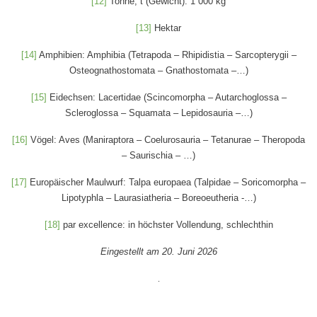
[12]
Tonne, t (Gewicht): 1 000 kg
[13]
Hektar
[14]
Amphibien: Amphibia (Tetrapoda – Rhipidistia – Sarcopterygii –
Osteognathostomata – Gnathostomata –…)
[15]
Eidechsen: Lacertidae (Scincomorpha – Autarchoglossa –
Scleroglossa – Squamata – Lepidosauria –…)
[16]
Vögel: Aves (Maniraptora – Coelurosauria – Tetanurae – Theropoda
– Saurischia – …)
[17]
Europäischer Maulwurf: Talpa europaea (Talpidae – Soricomorpha –
Lipotyphla – Laurasiatheria – Boreoeutheria -…)
[18]
par excellence: in höchster Vollendung, schlechthin
Eingestellt am 20. Juni 2026
.