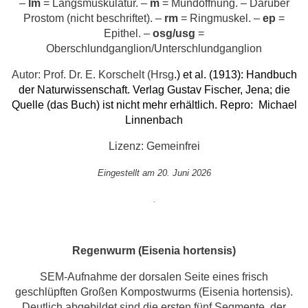
–
lm
= Längsmuskulatur. –
m
= Mundöffnung. – Darüber
Prostom (nicht beschriftet). –
rm
= Ringmuskel. –
ep
=
Epithel. –
osg/usg
=
Oberschlundganglion/Unterschlundganglion
Autor: Prof. Dr. E. Korschelt (Hrsg
.) et al. (1913): Handbuch
der Naturwissenschaft. Verlag Gustav Fischer, Jena; die
Quelle (das Buch) ist nicht mehr erhältlich. Repro:
Michael
Linnenbach
Lizenz: Gemeinfrei
Eingestellt am 20. Juni 2026
.
Regenwurm (Eisenia hortensis)
SEM-Aufnahme der dorsalen Seite eines frisch
geschlüpften Großen Kompostwurms (Eisenia hortensis).
Deutlich abgebildet sind die ersten fünf Segmente, der