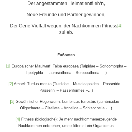
Der angestammten Heimat entflieh‘n,
Neue Freunde und Partner gewinnen,
Der Gene Vielfalt wegen, der Nachkommen Fitness
[4]
zulieb.
.
Fußnoten
[1]
Europäischer Maulwurf: Talpa europaea (Talpidae – Soricomorpha –
Lipotyphla – Laurasiatheria – Boreoeutheria -…)
[2]
Amsel: Turdus merula (Turdidae – Muscicapoidea – Passerida –
Passerini – Passeriformes –…)
[3]
Gewöhnlicher Regenwurm: Lumbricus terrestris (Lumbricidae –
Oligochaeta – Clitellata – Annelida – Schizocoelia -…)
[4]
Fitness (biologische): Je mehr nachkommenerzeugende
Nachkommen entstehen, umso fitter ist ein Organismus