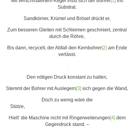
Mit verschmälertem Kegel frisst sich der Bohrer
[1]
ins
Substrat.
Sandkörner, Krümel und Brösel drückt er,
Zum besseren Gleiten mit Schleimen geschmiert, zentral
durch die Röhre,
Bis dann, recycelt, der Abfall den Kernbohrer
[2]
am Ende
verlässt.
.
Den nötigen Druck konstant zu halten,
Stemmt der Bohrer mit Auslegern
[3]
sich gegen die Wand,
Doch zu wenig wäre die
Stütze,
Hielt‘ die Maschine nicht mit Ringerweiterungen
[4]
dem
Gegendruck stand. –