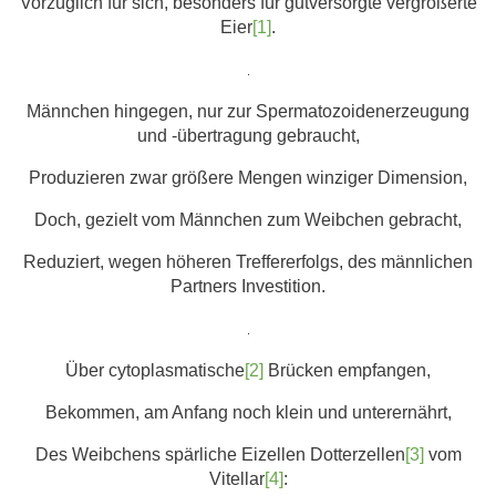
Vorzüglich für sich, besonders für gutversorgte vergrößerte
Eier
[1]
.
.
Männchen hingegen, nur zur Spermatozoidenerzeugung
und -übertragung gebraucht,
Produzieren zwar größere Mengen winziger Dimension,
Doch, gezielt vom Männchen zum Weibchen gebracht,
Reduziert, wegen höheren Treffererfolgs, des männlichen
Partners Investition.
.
Über cytoplasmatische
[2]
Brücken empfangen,
Bekommen, am Anfang noch klein und unterernährt,
Des Weibchens spärliche Eizellen Dotterzellen
[3]
vom
Vitellar
[4]
: