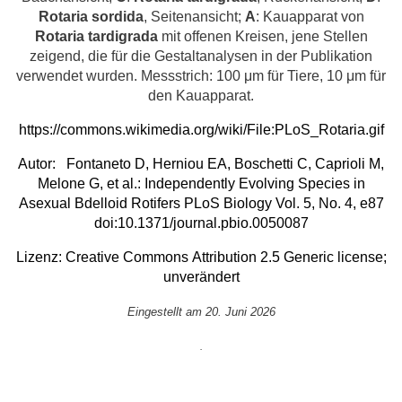
Rotaria sordida
, Seitenansicht;
A
: Kauapparat von
Rotaria tardigrada
mit offenen Kreisen, jene Stellen
zeigend, die für die Gestaltanalysen in der Publikation
verwendet wurden. Messstrich: 100 μm für Tiere, 10 μm für
den Kauapparat.
https://commons.wikimedia.org/wiki/File:PLoS_Rotaria.gif
Autor: Fontaneto D, Herniou EA, Boschetti C, Caprioli M,
Melone G, et al.:
Independently Evolving Species in
Asexual Bdelloid Rotifers
PLoS Biology Vol. 5, No. 4, e87
doi:10.1371/journal.pbio.0050087
Lizenz:
Creative Commons
Attribution 2.5 Generic
license;
unverändert
Eingestellt am 20. Juni 2026
.