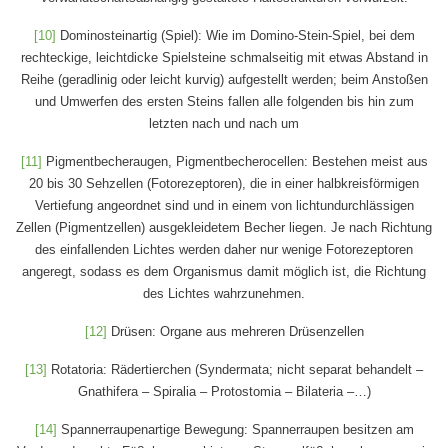
[10]
Dominosteinartig (Spiel): Wie im Domino-Stein-Spiel, bei dem
rechteckige, leichtdicke Spielsteine schmalseitig mit etwas Abstand in
Reihe (geradlinig oder leicht kurvig) aufgestellt werden; beim Anstoßen
und Umwerfen des ersten Steins fallen alle folgenden bis hin zum
letzten nach und nach um
[11]
Pigmentbecheraugen, Pigmentbecherocellen: Bestehen meist aus
20 bis 30 Sehzellen (Fotorezeptoren), die in einer halbkreisförmigen
Vertiefung angeordnet sind und in einem von lichtundurchlässigen
Zellen (Pigmentzellen) ausgekleidetem Becher liegen. Je nach Richtung
des einfallenden Lichtes werden daher nur wenige Fotorezeptoren
angeregt, sodass es dem Organismus damit möglich ist, die Richtung
des Lichtes wahrzunehmen.
[12]
Drüsen: Organe aus mehreren Drüsenzellen
[13]
Rotatoria: Rädertierchen (Syndermata; nicht separat behandelt –
Gnathifera – Spiralia – Protostomia – Bilateria –…)
[14]
Spannerraupenartige Bewegung: Spannerraupen besitzen am