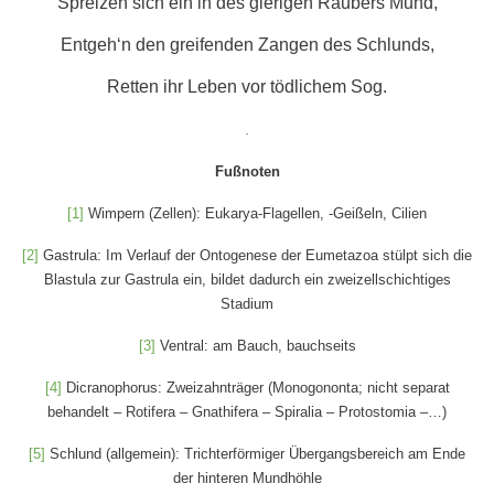
Spreizen sich ein in des gierigen Räubers Mund,
Entgeh‘n den greifenden Zangen des Schlunds,
Retten ihr Leben vor tödlichem Sog.
.
Fußnoten
[1]
Wimpern (Zellen): Eukarya-Flagellen, -Geißeln, Cilien
[2]
Gastrula: Im Verlauf der Ontogenese der Eumetazoa stülpt sich die
Blastula zur Gastrula ein, bildet dadurch ein zweizellschichtiges
Stadium
[3]
Ventral: am Bauch, bauchseits
[4]
Dicranophorus: Zweizahnträger (Monogononta; nicht separat
behandelt – Rotifera – Gnathifera – Spiralia – Protostomia –…)
[5]
Schlund (allgemein): Trichterförmiger Übergangsbereich am Ende
der hinteren Mundhöhle