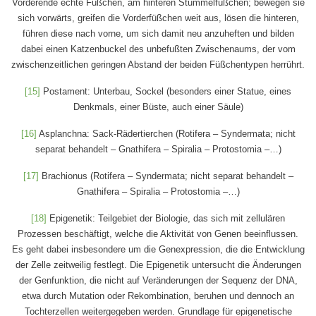
Vorderende echte Füßchen, am hinteren Stummelfüßchen; bewegen sie
sich vorwärts, greifen die Vorderfüßchen weit aus, lösen die hinteren,
führen diese nach vorne, um sich damit neu anzuheften und bilden
dabei einen Katzenbuckel des unbefußten Zwischenaums, der vom
zwischenzeitlichen geringen Abstand der beiden Füßchentypen herrührt.
[15]
Postament: Unterbau, Sockel (besonders einer Statue, eines
Denkmals, einer Büste, auch einer Säule)
[16]
Asplanchna: Sack-Rädertierchen (Rotifera – Syndermata; nicht
separat behandelt – Gnathifera – Spiralia – Protostomia –…)
[17]
Brachionus (Rotifera – Syndermata; nicht separat behandelt –
Gnathifera – Spiralia – Protostomia –…)
[18]
Epigenetik: Teilgebiet der Biologie, das sich mit zellulären
Prozessen beschäftigt, welche die Aktivität von Genen beeinflussen.
Es geht dabei insbesondere um die Genexpression, die die Entwicklung
der Zelle zeitweilig festlegt. Die Epigenetik untersucht die Änderungen
der Genfunktion, die nicht auf Veränderungen der Sequenz der DNA,
etwa durch Mutation oder Rekombination, beruhen und dennoch an
Tochterzellen weitergegeben werden. Grundlage für epigenetische