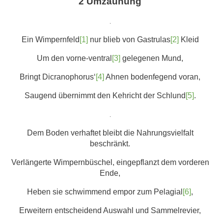
2 Umzäunung
.
Ein Wimpernfeld
[1]
nur blieb von Gastrulas
[2]
Kleid
Um den vorne-ventral
[3]
gelegenen Mund,
Bringt Dicranophorus‘
[4]
Ahnen bodenfegend voran,
Saugend übernimmt den Kehricht der Schlund
[5]
.
.
Dem Boden verhaftet bleibt die Nahrungsvielfalt
beschränkt.
Verlängerte Wimpernbüschel, eingepflanzt dem vorderen
Ende,
Heben sie schwimmend empor zum Pelagial
[6]
,
Erweitern entscheidend Auswahl und Sammelrevier,