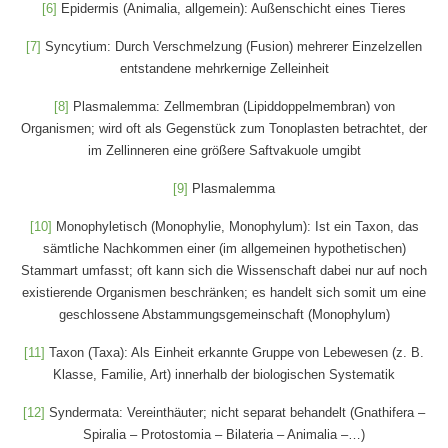
[6]
Epidermis (Animalia, allgemein): Außenschicht eines Tieres
[7]
Syncytium: Durch Verschmelzung (Fusion) mehrerer Einzelzellen
entstandene mehrkernige Zelleinheit
[8]
Plasmalemma: Zellmembran (Lipiddoppelmembran) von
Organismen; wird oft als Gegenstück zum Tonoplasten betrachtet, der
im Zellinneren eine größere Saftvakuole umgibt
[9]
Plasmalemma
[10]
Monophyletisch (Monophylie, Monophylum): Ist ein Taxon, das
sämtliche Nachkommen einer (im allgemeinen hypothetischen)
Stammart umfasst; oft kann sich die Wissenschaft dabei nur auf noch
existierende Organismen beschränken; es handelt sich somit um eine
geschlossene Abstammungsgemeinschaft (Monophylum)
[11]
Taxon (Taxa): Als Einheit erkannte Gruppe von Lebewesen (z. B.
Klasse, Familie, Art) innerhalb der biologischen Systematik
[12]
Syndermata: Vereinthäuter; nicht separat behandelt (Gnathifera –
Spiralia – Protostomia – Bilateria – Animalia –…)