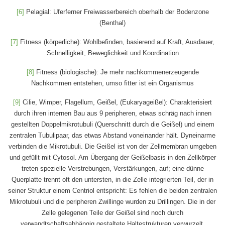
[6]
Pelagial: Uferferner Freiwasserbereich oberhalb der Bodenzone
(Benthal)
[7]
Fitness (körperliche): Wohlbefinden, basierend auf Kraft, Ausdauer,
Schnelligkeit, Beweglichkeit und Koordination
[8]
Fitness (biologische): Je mehr nachkommenerzeugende
Nachkommen entstehen, umso fitter ist ein Organismus
[9]
Cilie, Wimper, Flagellum, Geißel, (Eukaryageißel): Charakterisiert
durch ihren internen Bau aus 9 peripheren, etwas schräg nach innen
gestellten Doppelmikrotubuli (Querschnitt durch die Geißel) und einem
zentralen Tubulipaar, das etwas Abstand voneinander hält. Dyneinarme
verbinden die Mikrotubuli. Die Geißel ist von der Zellmembran umgeben
und gefüllt mit Cytosol. Am Übergang der Geißelbasis in den Zellkörper
treten spezielle Verstrebungen, Verstärkungen, auf; eine dünne
Querplatte trennt oft den untersten, in die Zelle integrierten Teil, der in
seiner Struktur einem Centriol entspricht: Es fehlen die beiden zentralen
Mikrotubuli und die peripheren Zwillinge wurden zu Drillingen. Die in der
Zelle gelegenen Teile der Geißel sind noch durch
verwandtschaftsabhängig gestaltete Haltestrukturen verwurzelt.