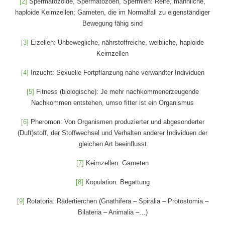
[2]
Spermatozoide, Spermatozoen, Spermien: Reife, männliche,
haploide Keimzellen; Gameten, die im Normalfall zu eigenständiger
Bewegung fähig sind
[3]
Eizellen: Unbewegliche, nährstoffreiche, weibliche, haploide
Keimzellen
[4]
Inzucht: Sexuelle Fortpflanzung nahe verwandter Individuen
[5]
Fitness (biologische): Je mehr nachkommenerzeugende
Nachkommen entstehen, umso fitter ist ein Organismus
[6]
Pheromon: Von Organismen produzierter und abgesonderter
(Duft)stoff, der Stoffwechsel und Verhalten anderer Individuen der
gleichen Art beeinflusst
[7]
Keimzellen: Gameten
[8]
Kopulation: Begattung
[9]
Rotatoria: Rädertierchen (Gnathifera – Spiralia – Protostomia –
Bilateria – Animalia –…)