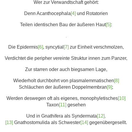
Wer zur Verwandtschaft gehört:
Denn Acanthocephala
[4]
und Rotatorien
Teilen identischen Bau der äußeren Haut
[5]
:
.
Die Epidermis
[6]
, syncytial
[7]
zur Einheit verschmolzen,
Verdichtet die peripher vereinte Struktur innen zum Panzer,
Zur starren oder auch biegsamen Lage,
Wiederholt durchbohrt von plasmalemmatischen
[8]
Schläuchen der äußeren Doppelmembran
[9]
;
Werden deswegen oft als eigenes, monophyletisches
[10]
Taxon
[11]
gesehen
Und in Gnathifera als Syndermata
[12],
[13]
Gnathostomulida als Schwester
[14]
gegenübergesellt.