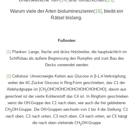
Warum viele der Arten biolumineszieren
[16]
, bleibt ein
Rätsel bislang.
.
Fußnoten
[1]
Planken: Lange, flache und dicke Holzbretter, die hauptsächlich im
Schiffsbau als äußere Begrenzung des Rumpfes und zum Bau des
Decks verwendet werden
[2]
Cellulose: Unverzweigte Ketten aus Glucose in β-1,4-Verknüpfung;
wobei der 6C-Zucker Glucose in Ring-Form geschrieben, das C1 der
Aldehydgruppe ist [CH
OHCHOHCHOHCHOHCHOHCHO], davon aus
2
gerechnet ist der vierte Kohlenstoff das C4 ist. In Ringform geschrieben
weist die OH-Gruppe des C1 nach oben, wie auch die frei gebliebene
CH
OH-Gruppe. Die OH-Gruppen wechseln von 1 bis 4 die Stellung: C1
2
nach oben, C2 nach unten, C3 noch oben, C4 nach unten, an C5 hängt
die nach oben stehende CH
OH-Gruppe
2