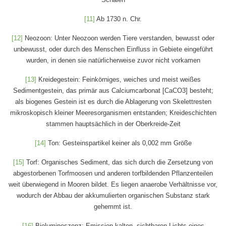
[11]
Ab 1730 n. Chr.
[12]
Neozoon: Unter Neozoon werden Tiere verstanden, bewusst oder
unbewusst, oder durch des Menschen Einfluss in Gebiete eingeführt
wurden, in denen sie natürlicherweise zuvor nicht vorkamen
[13]
Kreidegestein: Feinkörniges, weiches und meist weißes
Sedimentgestein, das primär aus Calciumcarbonat [CaCO3] besteht;
als biogenes Gestein ist es durch die Ablagerung von Skelettresten
mikroskopisch kleiner Meeresorganismen entstanden; Kreideschichten
stammen hauptsächlich in der Oberkreide-Zeit
[14]
Ton: Gesteinspartikel keiner als 0,002 mm Größe
[15]
Torf: Organisches Sediment, das sich durch die Zersetzung von
abgestorbenen Torfmoosen und anderen torfbildenden Pflanzenteilen
weit überwiegend in Mooren bildet. Es liegen anaerobe Verhältnisse vor,
wodurch der Abbau der akkumulierten organischen Substanz stark
gehemmt ist.
[16]
Biolumineszenz: Emission kalten, sichtbaren Lichts eines