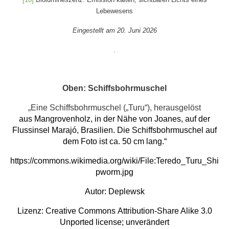
Lebewesens
Eingestellt am 20. Juni 2026
.
Oben: Schiffsbohrmuschel
„Eine Schiffsbohrmuschel („Turu“), herausgelöst
aus
Mangrovenholz
, in der Nähe von Joanes, auf der
Flussinsel
Marajó
, Brasilien. Die Schiffsbohrmuschel auf
dem Foto ist ca. 50 cm lang.“
https://commons.wikimedia.org/wiki/File:Teredo_Turu_Shi
pworm.jpg
Autor:
Deplewsk
Lizenz:
Creative Commons
Attribution-Share Alike 3.0
Unported
license; unverändert