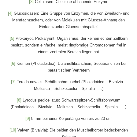
[3]
Cellulasen: Cellulose abbauende Enzyme
[4]
Glucosidasen: Eine Gruppe von Enzymen, die von Zweifach- und
Mehrfachzuckern, oder von Molekülen mit Glucose-Anhang den
Einfachzucker Glucose abspaltet
[5]
Prokaryot, Prokaryont: Organismus, der keinen echten Zellkern
besitzt, sondern einfache, meist ringförmige Chromosomen frei in
einem zentralen Bereich liegen hat
[6]
Kiemen (Pholadoidea): Eulamellibranchien; Septibranchien bei
parasitischen Vertretern
[7]
Teredo navalis: Schiffsbohrmuschel (Pholadoidea – Bivalvia –
Mollusca – Schizocoelia – Spiralia –…)
[8]
Lyrodus pedicellatus: Schwarzspitzen-Schiffsbohrwurm
(Pholadoidea – Bivalvia – Mollusca – Schizocoelia – Spiralia –…)
[9]
8 mm bei einer Körperlänge von bis zu 20 cm
[10]
Valven (Bivalvia): Die beiden den Muschelkörper bedeckenden
Schalen