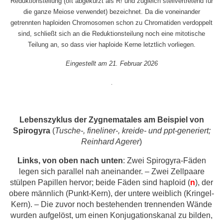
Reduktionsteilung (oft abgekürzt als R! und zugleich stellvertretend für
die ganze Meiose verwendet) bezeichnet. Da die voneinander
getrennten haploiden Chromosomen schon zu Chromatiden verdoppelt
sind, schließt sich an die Reduktionsteilung noch eine mitotische
Teilung an, so dass vier haploide Kerne letztlich vorliegen.
Eingestellt am 21. Februar 2026
.
Lebenszyklus der Zygnematales am Beispiel von
Spirogyra
(
Tusche-, fineliner-, kreide- und ppt-generiert;
Reinhard Agerer
)
Links, von oben nach unten
: Zwei Spirogyra-Fäden
legen sich parallel nah aneinander. – Zwei Zellpaare
stülpen Papillen hervor; beide Fäden sind haploid (
n
), der
obere männlich (Punkt-Kern), der untere weiblich (Kringel-
Kern). – Die zuvor noch bestehenden trennenden Wände
wurden aufgelöst, um einen Konjugationskanal zu bilden,