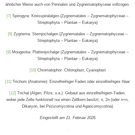
ähnlicher Weise auch von Pennales und Zygnematophyceae vollzogen.
[7]
Spirogyra: Kreisspiralalgen (Zygnematales – Zygnematophyceae –
Streptophyta – Plantae – Eukarya)
[8]
Zygnema: Sternjochalgen (Zygnematales – Zygnematophyceae –
Streptophyta – Plantae – Eukarya)
[9]
Mougeotia: Plattenjochalge (Zygnematales – Zygnematophyceae –
Streptophyta – Plantae – Eukarya)
[10]
Chromatophor: Chloroplast, Cyanoplast
[11]
Trichom (Anatomie): Einzellreihiger Faden oder einzellreihiges Haar
[12]
Trichal (Algen, Pilze, u.a.): Gebaut aus einzellreihigem Faden,
wobei jede Zelle funktionell nur einen Zellkern besitzt, n, 2n (oder n+n,
Dikaryon, bei Pezizomycotina und Agaricomycotina)
Eingestellt am 21. Februar 2026
.