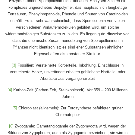
Enzyme können Sporopollenin nicht abbauen. Analysen zeigten ein
komplexes ungeordnetes Biopolymer, das hauptsächlich langkettige
Fettsäuren, Phenylpropanoide, Phenole und Spuren von Carotinoiden
enthält. Es ist sehr wahrscheinlich, dass Sporopollenin von vielen
verschiedenen Vorläufermolekülen gebildet wird, um solche
widerstandsfähigen Substanzen zu bilden. Es liegen gute Hinweise vor,
dass die chemische Zusammensetzung von Sporopolleninen in
Pflanzen nicht identisch ist; es sind eher Substanzen ähnlicher
Eigenschaften als konstanter Struktur.
[3]
Fossilien: Versteinerte Körperteile, Inkohlung, Einschlüsse in
versteinerte Harze, unverändert erhalten gebliebene Hartteile, oder
Abdrücke aus vergangener Zeit
[4]
Karbon-Zeit (Carbon-Zeit, Steinkohlezeit): Vor 359 – 299 Millionen
Jahren
[5]
Chloroplast (allgemein): Zur Fotosynthese befähigter, grüner
Chromatophor
[6]
Zygogamie: Gametangiogamie der Zygomycota wird, wegen der
Bildung von Zygophoren, auch als Zygogamie bezeichnet; sie wird in