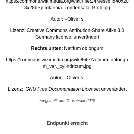
https://commons.wikimedia.org/wiki/File:24Messbild40x20
3x28bSpirotaenia_condensata_Breb.jpg
Autor: --
Oliver s
Lizenz:
Creative Commons
Attribution-Share Alike 3.0
Germany
license; unverändert
Rechts unten
: Netrium oblongum
https://commons.wikimedia.org/wiki/File:Netrium_oblongu
m_var._cylindricum.jpg
Autor: --
Oliver s.
Lizenz:
GNU Free Documentation License
; unverändert
Eingestellt am 21. Februar 2026
.
Endpunkt erreicht