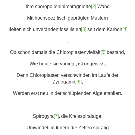
Ihre sporopolleninimprägnierte
[2]
Wand
Mit hochspezifisch geprägten Mustern
Hielten sich unverändert fossilisiert
[3]
seit dem Karbon
[4]
.
.
Ob schon damals die Chloroplastenvielfalt
[5]
bestand,
Wie heute sie vorliegt, ist ungewiss,
Denn Chloroplasten verschwinden im Laufe der
Zygogamie
[6]
,
Werden erst neu in der schlüpfenden Alge etabliert.
.
Spirogyra
[7]
, die Kreisspiralalge,
Umwindet im Innern die Zellen spiralig