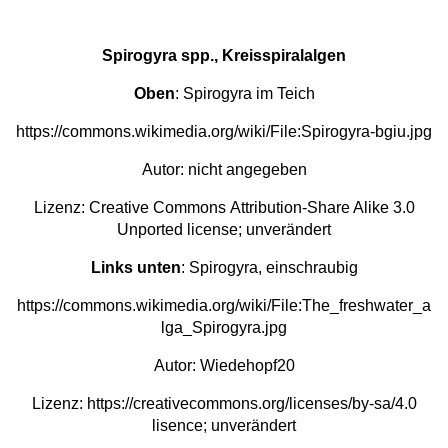
Spirogyra spp., Kreisspiralalgen
Oben
: Spirogyra im Teich
https://commons.wikimedia.org/wiki/File:Spirogyra-bgiu.jpg
Autor: nicht angegeben
Lizenz:
Creative Commons
Attribution-Share Alike 3.0
Unported
license; unverändert
Links unten
: Spirogyra, einschraubig
https://commons.wikimedia.org/wiki/File:The_freshwater_a
lga_Spirogyra.jpg
Autor:
Wiedehopf20
Lizenz:
https://creativecommons.org/licenses/by-sa/4.0
lisence; unverändert