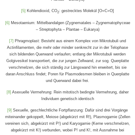
[5]
Kohlendioxid, CO
: gestrecktes Molekül [O=C=O]
2
[6]
Mesotaenium: Mittelbandalgen (Zygnematales – Zygnematophyceae
– Streptophyta – Plantae – Eukarya)
[7]
Phragmoplast: Besteht aus einem Komplex von Mikrotubuli und
Actinfilamenten, die mehr oder minder senkrecht zur in der Telophase
sich bildenden Querwand verlaufen; entlang der Mikrotubuli werden
Golgivesikel transportiert, die zur jungen Zellwand, zur sog. Querplatte
verschmelzen, die sich ständig zur Längswand hin erweitert, bis sie
daran Anschluss findet; Poren für Plasmodesmen bleiben in Querplatte
und Querwand dabei frei.
[8]
Asexuelle Vermehrung: Rein mitotisch bedingte Vermehrung, daher
Individuen genetisch identisch
[9]
Sexuelle, geschlechtliche Fortpflanzung: Dafür sind drei Vorgänge
miteinander gekoppelt, Meiose (abgekürzt mit R!), Plasmogamie (Zellen
vereinen sich, abgekürzt mit P!) und Karyogamie (Kerne verschmelzen,
abgekürzt mit K!) verbunden, wobei P! und K!, mit Ausnahme bei