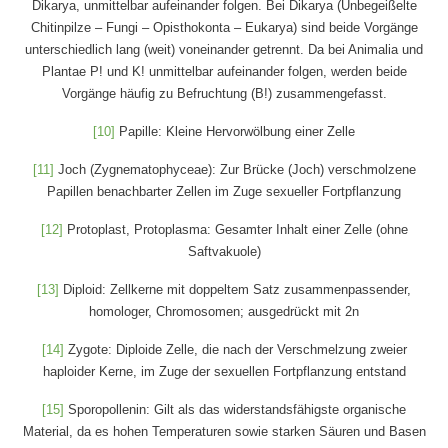
Dikarya, unmittelbar aufeinander folgen. Bei Dikarya (Unbegeißelte
Chitinpilze – Fungi – Opisthokonta – Eukarya) sind beide Vorgänge
unterschiedlich lang (weit) voneinander getrennt. Da bei Animalia und
Plantae P! und K! unmittelbar aufeinander folgen, werden beide
Vorgänge häufig zu Befruchtung (B!) zusammengefasst.
[10]
Papille: Kleine Hervorwölbung einer Zelle
[11]
Joch (Zygnematophyceae): Zur Brücke (Joch) verschmolzene
Papillen benachbarter Zellen im Zuge sexueller Fortpflanzung
[12]
Protoplast, Protoplasma: Gesamter Inhalt einer Zelle (ohne
Saftvakuole)
[13]
Diploid: Zellkerne mit doppeltem Satz zusammenpassender,
homologer, Chromosomen; ausgedrückt mit 2n
[14]
Zygote: Diploide Zelle, die nach der Verschmelzung zweier
haploider Kerne, im Zuge der sexuellen Fortpflanzung entstand
[15]
Sporopollenin: Gilt als das widerstandsfähigste organische
Material, da es hohen Temperaturen sowie starken Säuren und Basen