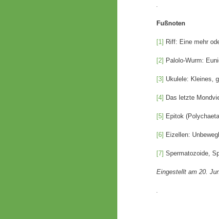
.
Fußnoten
[1]
Riff: Eine mehr od
[2]
Palolo-Wurm: Eunice
[3]
Ukulele: Kleines, g
[4]
Das letzte Mondvie
[5]
Epitok (Polychaeta)
[6]
Eizellen: Unbewegli
[7]
Spermatozoide, Spe
Eingestellt am 20. Ju
.