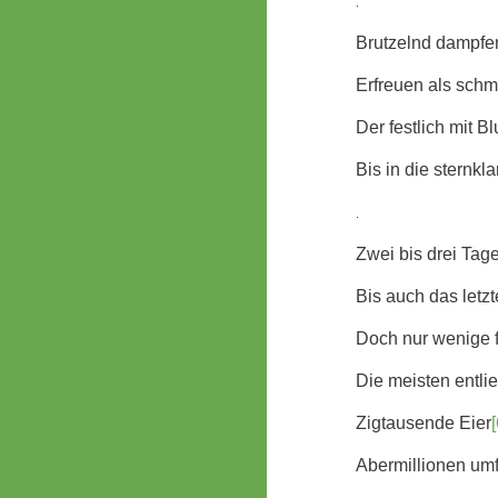
.
Brutzelnd dampfe
Erfreuen als sch
Der festlich mit 
Bis in die sternk
.
Zwei bis drei Tage
Bis auch das letzt
Doch nur wenige 
Die meisten entli
Zigtausende Eier
[
Abermillionen um