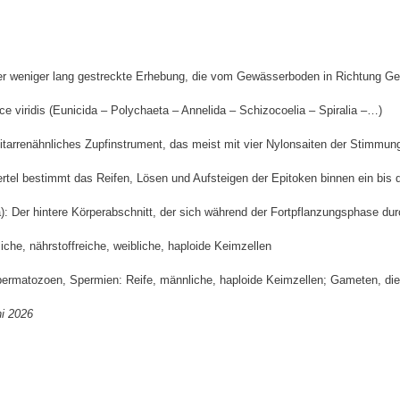
er weniger lang gestreckte Erhebung, die vom Gewässerboden in Richtung Ge
 viridis (Eunicida – Polychaeta – Annelida – Schizocoelia – Spiralia –…)
itarrenähnliches Zupfinstrument, das meist mit vier Nylonsaiten der Stimmun
rtel bestimmt das Reifen, Lösen und Aufsteigen der Epitoken binnen ein bis 
: Der hintere Körperabschnitt, der sich während der Fortpflanzungsphase durc
che, nährstoffreiche, weibliche, haploide Keimzellen
rmatozoen, Spermien: Reife, männliche, haploide Keimzellen; Gameten, die 
ni 2026