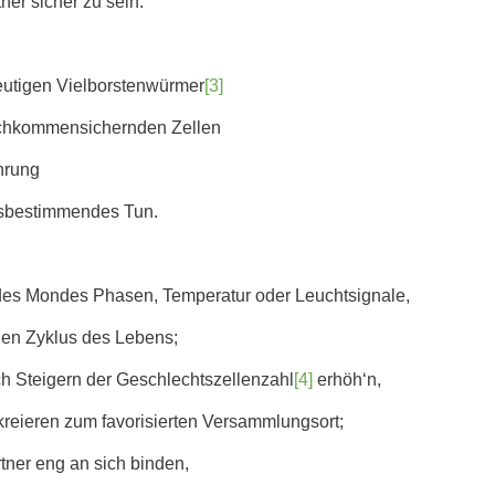
ner sicher zu sein.
eutigen Vielborstenwürmer
[3]
achkommensichernden Zellen
hrung
gsbestimmendes Tun.
des Mondes Phasen, Temperatur oder Leuchtsignale,
den Zyklus des Lebens;
ch Steigern der Geschlechtszellenzahl
[4]
erhöh‘n,
reieren zum favorisierten Versammlungsort;
ner eng an sich binden,