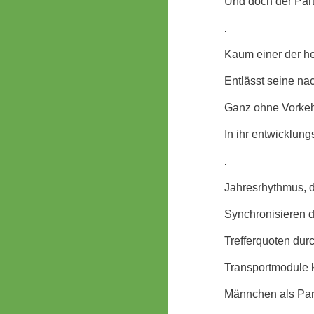
Und doch der Part
.
Kaum einer der h
Entlässt seine n
Ganz ohne Vorke
In ihr entwicklun
.
Jahresrhythmus, 
Synchronisieren 
Trefferquoten dur
Transportmodule k
Männchen als Part