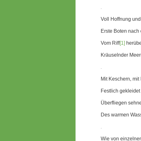
.
Voll Hoffnung un
Erste Boten nach 
Vom Riff
[1]
herübe
Kräuselnder Meere
.
Mit Keschern, mit
Festlich gekleidet
Überfliegen sehne
Des warmen Wasse
.
Wie von einzelnen