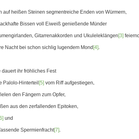
n auf heißen Steinen segmentreiche Enden von Würmern,
mackhafte Bissen voll Eiweiß genießende Münder
Blumengirlanden, Gitarrenakkorden und Ukuleleklängen
[3]
feiern
lare Nacht bei schon sichlig lugendem Mond
[4]
.
 dauert ihr fröhliches Fest
e Palolo-Hinterteil
[5]
vom Riff aufgestiegen,
fielen den Fängern zum Opfer,
eßen aus den zerfallenden Epitoken,
6]
und
fassende Spermienfracht
[7]
.