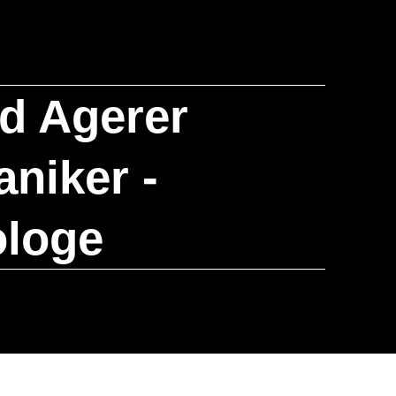
rd Agerer
niker -
ologe