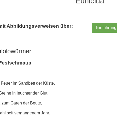
Eunicida
mit Abbildungsverweisen über:
Einführung
alolowürmer
r Festschmaus
Feuer im Sandbett der Küste.
Steine in leuchtender Glut
z zum Garen der Beute,
Mahl seit vergangenem Jahr.