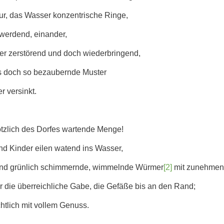
nur, das Wasser konzentrische Ringe,
 werdend, einander,
er zerstörend und doch wiederbringend,
gs doch so bezaubernde Muster
r versinkt.
ötzlich des Dorfes wartende Menge!
d Kinder eilen watend ins Wasser,
nd grünlich schimmernde, wimmelnde Würmer
[2]
mit zunehmend
ür die überreichliche Gabe, die Gefäße bis an den Rand;
tlich mit vollem Genuss.