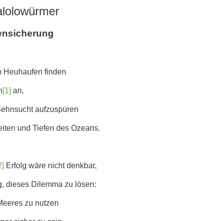
alolowürmer
nsicherung
m Heuhaufen finden
n
[1]
an,
 Sehnsucht aufzuspüren
iten und Tiefen des Ozeans.
2]
Erfolg wäre nicht denkbar,
, dieses Dilemma zu lösen:
Meeres zu nutzen