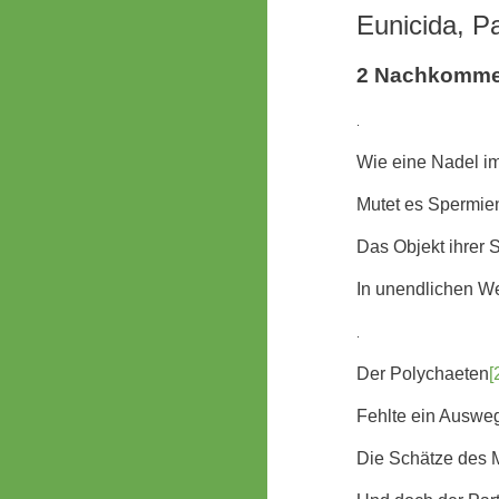
Eunicida, P
2 Nachkomme
.
Wie eine Nadel i
Mutet es Spermie
Das Objekt ihrer
In unendlichen We
.
Der Polychaeten
[
Fehlte ein Ausweg
Die Schätze des 